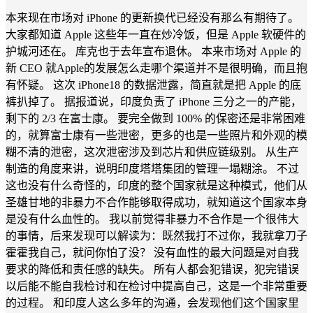
本来现在市场对 iPhone 的更新换代已经没有那么有期待了。
大家都知道 Apple 这些年一直在炒冷饭，但是 Apple 软硬件的
护城河还在。 库克也于去年宣布退休。 本来市场对 Apple 的
新 CEO 就Apple的发展怎么走哪个渠道并不是很明确，而且抱
有怀疑。 这次 iPhone18 的数据泄露，简直就是把 Apple 的底
裤扒掉了。 据报道说，印度负责了 iPhone 三分之一的产能，
剩下的 2/3 在富士康。 要完全做到 100% 的保密还是非常困难
的，就算富士康有一些泄密，更多的也是一些照片和外观的模
糊不清的泄密，这次泄密涉及到芯片和供应链级别。 从生产
制造的角度来讲，说明印度塔塔集团的管理一塌糊涂。 不过
这也没有什么奇怪的，印度的整个国家就是这种模式，他们从
圣雄甘地的非暴力不合作能够取得成功，就知道这个国家本身
是没有什么血性的。 我以前觉得非暴力不合作是一个很伟大
的事情，后来发现可以解读为：既然我打不过你，我就拿刀子
霍霍我自己，就问你怕了没？ 没有血性的最大问题是对自我
要求的降低和责任感的缺失。 所有人都会犯错误，犯完错误
以后能不能自我检讨和在检讨中提高自己，这是一个非常重要
的过程。 和印度人这么多年的沟通，会发现他们这个国家里