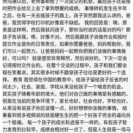
师沟通以后，老师重新给了一次提交的机会，最后孩子还是按
时把作业给交上去了拿到想要的成绩。 事情转机发生在半年
之后，在有一天去接孩子的路上，孩子突然跟我这么讲的，爸
爸，我觉得学校打印机好像是不缺纸。 我的回答是：噢，原
来是这样啊，然后我就问孩子，那你当时说的话是对的吗？那
孩子告诉我，嗯，好像不对。 然后我跟孩子说做作业和按时
提交作业是你的日常责任，如果你需要爸爸，妈妈帮助你，我
们可以一起努力，让爸爸妈妈一起帮你把我们该做的事情做
好，可以吗？ 就是感觉非常释然，然后说好的，下次一定会
记得按时交作业的。 在整个交谈的过程中，孩子和我们都全
程在笑着说，其实很多时候不戳穿孩子往往是更好的一个选
择。 教育 我觉得在中国的教育中，给孩子留给孩子反省的时
间太少，社会、家庭、学校从来没给孩子一个喘息的机会。
其实孩子随着年龄的增大，他们对自己做的事情是有感触的，
但是在当前的竞争环境下，家长也好，社会也好，学校也好，
从来没有说孩子你应该慢一点，好好想想你该做的事情。 结
果看到很多视频说的就是硬生生的把一个好孩子完全的逼向另
一个极端。 每一个孩子的成长轨迹是不一样的，有些孩子智
力发育的比较早，成绩会相对好一点了，但是人生就是一场马