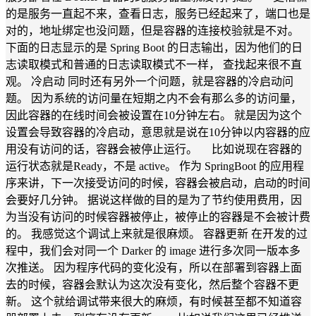
的是服务一直起不来，查看日志，服务已经起来了，端口也是
对的，地址绑定也没问题，但是容器的连接校验就是不对。
下面的日志显示的是 Spring Boot 的日志输出，因为他们的日
志读取模式和普通的日志读取模式不一样， 查找起来很不直
观。 冷启动 同时还有另外一个问题，就是容器的冷启动问
题。 因为系统的访问量在短期之内不会有那么多的访问量，
因此容器的在线时间会被设置在10分钟左右。 就是因为这个
设置会导致容器的冷启动，意思就是说在10分钟以内容器的应
用没有访问的话，容器会被停止运行。 比如说现在容器的
运行状态就是Ready，不是 active。 作为 SpringBoot 的应用程
序来讲，下一次接受访问的时候，容器会被启动，启动的时间
会要好几分钟。 据说这样做的目的是为了节约使用费用，因
为当没有访问的时候容器被停止，被停止的容器是不会被计费
的。 我感觉这个调试上来就是很麻烦。 容器更新 在开发的过
程中，我们会对同一个 Darker 的 image 进行多次同一版本多
次推送。 因为程序代码的变化没有，所以在部署到容器上面
去的时候，容器会默认为这次没有变化，然后整个容器不更
新。 这个就给调试带来很大的麻烦，有时候甚至都不知道容