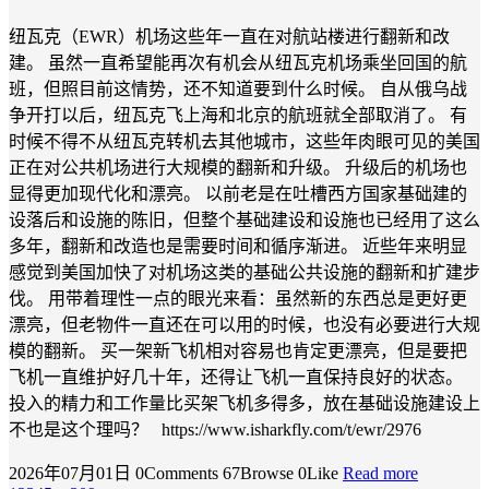
纽瓦克（EWR）机场这些年一直在对航站楼进行翻新和改
建。 虽然一直希望能再次有机会从纽瓦克机场乘坐回国的航
班，但照目前这情势，还不知道要到什么时候。 自从俄乌战
争开打以后，纽瓦克飞上海和北京的航班就全部取消了。 有
时候不得不从纽瓦克转机去其他城市，这些年肉眼可见的美国
正在对公共机场进行大规模的翻新和升级。 升级后的机场也
显得更加现代化和漂亮。 以前老是在吐槽西方国家基础建的
设落后和设施的陈旧，但整个基础建设和设施也已经用了这么
多年，翻新和改造也是需要时间和循序渐进。 近些年来明显
感觉到美国加快了对机场这类的基础公共设施的翻新和扩建步
伐。 用带着理性一点的眼光来看：虽然新的东西总是更好更
漂亮，但老物件一直还在可以用的时候，也没有必要进行大规
模的翻新。 买一架新飞机相对容易也肯定更漂亮，但是要把
飞机一直维护好几十年，还得让飞机一直保持良好的状态。
投入的精力和工作量比买架飞机多得多，放在基础设施建设上
不也是这个理吗？ https://www.isharkfly.com/t/ewr/2976
2026年07月01日
0Comments
67Browse
0Like
Read more