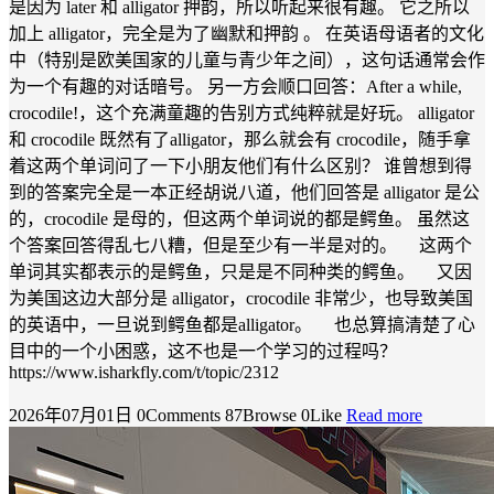
是因为 later 和 alligator 押韵，所以听起来很有趣。 它之所以
加上 alligator，完全是为了幽默和押韵 。 在英语母语者的文化
中（特别是欧美国家的儿童与青少年之间），这句话通常会作
为一个有趣的对话暗号。 另一方会顺口回答：After a while,
crocodile!，这个充满童趣的告别方式纯粹就是好玩。 alligator
和 crocodile 既然有了alligator，那么就会有 crocodile，随手拿
着这两个单词问了一下小朋友他们有什么区别？ 谁曾想到得
到的答案完全是一本正经胡说八道，他们回答是 alligator 是公
的，crocodile 是母的，但这两个单词说的都是鳄鱼。 虽然这
个答案回答得乱七八糟，但是至少有一半是对的。 这两个
单词其实都表示的是鳄鱼，只是是不同种类的鳄鱼。 又因
为美国这边大部分是 alligator，crocodile 非常少，也导致美国
的英语中，一旦说到鳄鱼都是alligator。 也总算搞清楚了心
目中的一个小困惑，这不也是一个学习的过程吗？
https://www.isharkfly.com/t/topic/2312
2026年07月01日
0Comments
87Browse
0Like
Read more