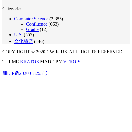
Categories
Computer Science
(2,385)
Confluence
(663)
Gradle
(12)
U.S.
(557)
文化旅游
(146)
COPYRIGHT © 2020 CWIKIUS. ALL RIGHTS RESERVED.
THEME
KRATOS
MADE BY
VTROIS
湘ICP备2020018253号-1