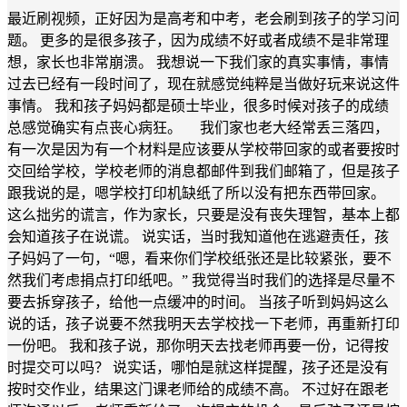
最近刷视频，正好因为是高考和中考，老会刷到孩子的学习问
题。 更多的是很多孩子，因为成绩不好或者成绩不是非常理
想，家长也非常崩溃。 我想说一下我们家的真实事情，事情
过去已经有一段时间了，现在就感觉纯粹是当做好玩来说这件
事情。 我和孩子妈妈都是硕士毕业，很多时候对孩子的成绩
总感觉确实有点丧心病狂。 我们家也老大经常丢三落四，
有一次是因为有一个材料是应该要从学校带回家的或者要按时
交回给学校，学校老师的消息都邮件到我们邮箱了，但是孩子
跟我说的是，嗯学校打印机缺纸了所以没有把东西带回家。
这么拙劣的谎言，作为家长，只要是没有丧失理智，基本上都
会知道孩子在说谎。 说实话，当时我知道他在逃避责任，孩
子妈妈了一句，“嗯，看来你们学校纸张还是比较紧张，要不
然我们考虑捐点打印纸吧。” 我觉得当时我们的选择是尽量不
要去拆穿孩子，给他一点缓冲的时间。 当孩子听到妈妈这么
说的话，孩子说要不然我明天去学校找一下老师，再重新打印
一份吧。 我和孩子说，那你明天去找老师再要一份，记得按
时提交可以吗？ 说实话，哪怕是就这样提醒，孩子还是没有
按时交作业，结果这门课老师给的成绩不高。 不过好在跟老