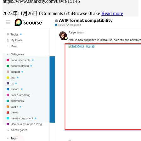
https://www.isharkfly.com/t/avif/15145
2023年11月26日
0Comments
635Browse
0Like
Read more