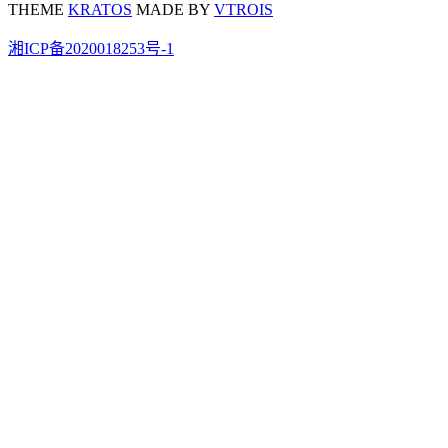
THEME
KRATOS
MADE BY
VTROIS
湘ICP备2020018253号-1