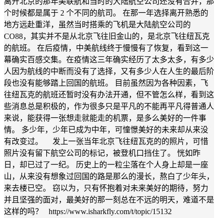
离开北京的那年美联航和当时的大陆航空公司还没有合并，那
个时候都是属于 2 个不同的航司。 在那一年选择离开熟悉的
地方远赴重洋，虽然当时搭乘的飞机是大陆航空公司的
CO88，其实并不是从北京飞往旧金山的，是北京飞往纽瓦克
的航班。 在后疫情，中美航线终于慢慢有了恢复，看到这一
幕确实百感交集。在疫情这三年确实经历了太多太多，有多少
人因为航线的中断而没有了选择，又有多少人在人生的最后阶
段也没有能够踏上回国的航班。 目前虽然因为各种因素，飞
往纽瓦克的航班还暂时没有办法开通，但不管怎么样，看到这
些消息总是积极的，作为很多只是平凡的不能再平凡得普通人
来说，能获得一张想走就能走的机票，是多么美好的一件事
情。 多少年，少年已成为中年，可憧憬美好的未来却从来没
有改变过。 发上一张当年北京飞往纽瓦克的的照片，可惜
照片没有留下航空公司的标记，被登机口挡住了。 恍如昨
日，却已过了一纪。 历史上的一粒尘落在个人身上却是一座
山，从来没有想象过回国的路是那么的漫长，熬白了少年头，
来去楼已空。 窃以为，只有怀抱着对未来美好的期待，努力
并且坚强的面对，最美好的那一刻总在不远的明天，难道不是
这样的吗？ https://www.isharkfly.com/t/topic/15132