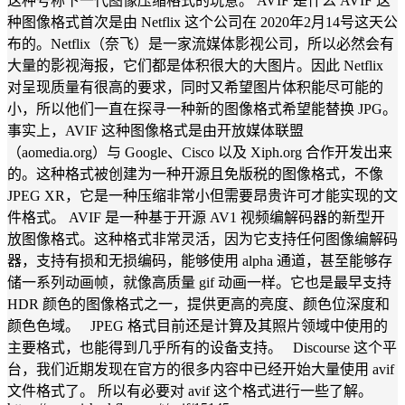
这种号称下一代图像压缩格式的玩意。 AVIF 是什么 AVIF 这
种图像格式首次是由 Netflix 这个公司在 2020年2月14号这天公
布的。Netflix（奈飞）是一家流媒体影视公司，所以必然会有
大量的影视海报，它们都是体积很大的大图片。因此 Netflix
对呈现质量有很高的要求，同时又希望图片体积能尽可能的
小，所以他们一直在探寻一种新的图像格式希望能替换 JPG。
事实上，AVIF 这种图像格式是由开放媒体联盟
（aomedia.org）与 Google、Cisco 以及 Xiph.org 合作开发出来
的。这种格式被创建为一种开源且免版税的图像格式，不像
JPEG XR，它是一种压缩非常小但需要昂贵许可才能实现的文
件格式。 AVIF 是一种基于开源 AV1 视频编解码器的新型开
放图像格式。这种格式非常灵活，因为它支持任何图像编解码
器，支持有损和无损编码，能够使用 alpha 通道，甚至能够存
储一系列动画帧，就像高质量 gif 动画一样。它也是最早支持
HDR 颜色的图像格式之一，提供更高的亮度、颜色位深度和
颜色色域。 JPEG 格式目前还是计算及其照片领域中使用的
主要格式，也能得到几乎所有的设备支持。 Discourse 这个平
台，我们近期发现在官方的很多内容中已经开始大量使用 avif
文件格式了。 所以有必要对 avif 这个格式进行一些了解。