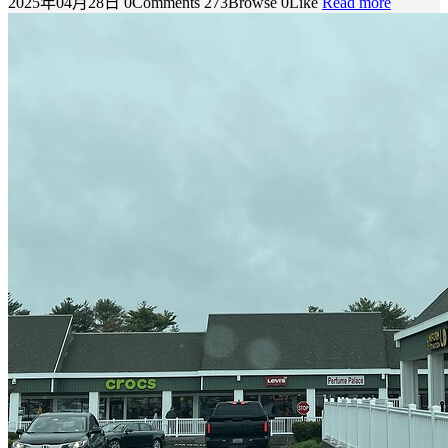
2025年04月28日
0Comments
273Browse
0Like
Read more