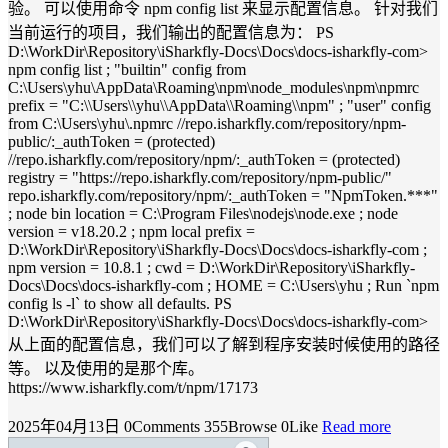
验。 可以使用命令 npm config list 来显示配置信息。 针对我们
当前运行的项目，我们输出的配置信息为： PS
D:\WorkDir\Repository\iSharkfly-Docs\Docs\docs-isharkfly-com>
npm config list ; "builtin" config from
C:\Users\yhu\AppData\Roaming\npm\node_modules\npm\npmrc
prefix = "C:\\Users\\yhu\\AppData\\Roaming\\npm" ; "user" config
from C:\Users\yhu\.npmrc //repo.isharkfly.com/repository/npm-
public/:_authToken = (protected)
//repo.isharkfly.com/repository/npm/:_authToken = (protected)
registry = "https://repo.isharkfly.com/repository/npm-public/"
repo.isharkfly.com/repository/npm/:_authToken = "NpmToken.***"
; node bin location = C:\Program Files\nodejs\node.exe ; node
version = v18.20.2 ; npm local prefix =
D:\WorkDir\Repository\iSharkfly-Docs\Docs\docs-isharkfly-com ;
npm version = 10.8.1 ; cwd = D:\WorkDir\Repository\iSharkfly-
Docs\Docs\docs-isharkfly-com ; HOME = C:\Users\yhu ; Run `npm
config ls -l` to show all defaults. PS
D:\WorkDir\Repository\iSharkfly-Docs\Docs\docs-isharkfly-com>
从上面的配置信息，我们可以了解到程序安装时候使用的路径
等。 以及使用的是那个库。
https://www.isharkfly.com/t/npm/17173
2025年04月13日
0Comments
355Browse
0Like
Read more