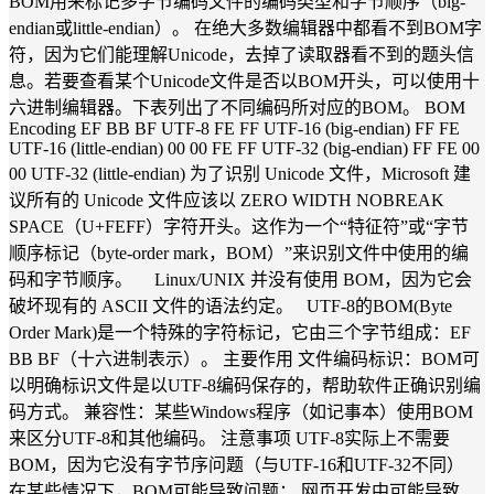
BOM用来标记多字节编码文件的编码类型和字节顺序（big-
endian或little-endian）。 在绝大多数编辑器中都看不到BOM字
符，因为它们能理解Unicode，去掉了读取器看不到的题头信
息。若要查看某个Unicode文件是否以BOM开头，可以使用十
六进制编辑器。下表列出了不同编码所对应的BOM。 BOM
Encoding EF BB BF UTF-8 FE FF UTF-16 (big-endian) FF FE
UTF-16 (little-endian) 00 00 FE FF UTF-32 (big-endian) FF FE 00
00 UTF-32 (little-endian) 为了识别 Unicode 文件，Microsoft 建
议所有的 Unicode 文件应该以 ZERO WIDTH NOBREAK
SPACE（U+FEFF）字符开头。这作为一个“特征符”或“字节
顺序标记（byte-order mark，BOM）”来识别文件中使用的编
码和字节顺序。 Linux/UNIX 并没有使用 BOM，因为它会
破坏现有的 ASCII 文件的语法约定。 UTF-8的BOM(Byte
Order Mark)是一个特殊的字符标记，它由三个字节组成：EF
BB BF（十六进制表示）。 主要作用 文件编码标识：BOM可
以明确标识文件是以UTF-8编码保存的，帮助软件正确识别编
码方式。 兼容性：某些Windows程序（如记事本）使用BOM
来区分UTF-8和其他编码。 注意事项 UTF-8实际上不需要
BOM，因为它没有字节序问题（与UTF-16和UTF-32不同）
在某些情况下，BOM可能导致问题： 网页开发中可能导致