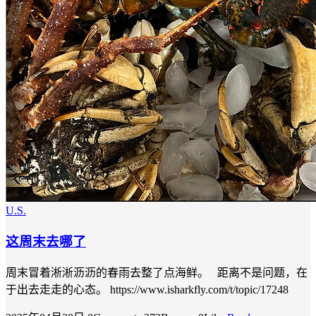
U.S.
这周末去哪了
周末冒着淅淅沥沥的春雨去整了点海鲜。 距离不是问题，在
于出去走走的心态。 https://www.isharkfly.com/t/topic/17248