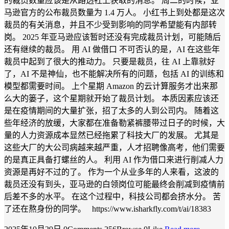
的裁员数量应该是从路透社上获取的消息。 周二的时候，亚
马逊官方的公布裁员数量为 1.4 万人。 小红书上到处都是这次
裁员的有关消息，并且不少受到影响的同学希望能有内部转
岗。 2025 年亚马逊应该暂时还没有完成裁员计划，可能随后
还有继续的裁员。 用 AI 做借口 不可否认的是，AI 在这些年
裁员中起到了很大的推动力。 只要是裁员，往 AI 上靠就好
了，AI 不是神仙，也不能解决所有的问题，包括 AI 的训练和
模型都需要时间。 上个星期 Amazon 的云计算服务才出来那
么大的篓子，这个星期就开始了裁员计划。 本质因素应该还
是在疫情期间的大量扩张，招了太多的人到公司内。 随着这
些年经济的放缓，大家都在准备勒紧裤腰带过日子的时候，大
量的人力资源成本显然已经拖累了科技大厂的发展。 尤其是
这些大厂的大公司病越来越严重，人才招聘像高考，他们需要
的是真正具备打螺丝的人。 利用 AI 作为借口来进行削减人力
资源是再好不过的了。 作为一个从业多年的人来看，这波的
裁员还没有到头，亚马逊的白领岗位可能最终会削减到疫情前
后差不多的水平。 在这个过程中，科技公司都会挤水分。 苦
了还在熬身份的同学。 https://www.isharkfly.com/t/ai/18383