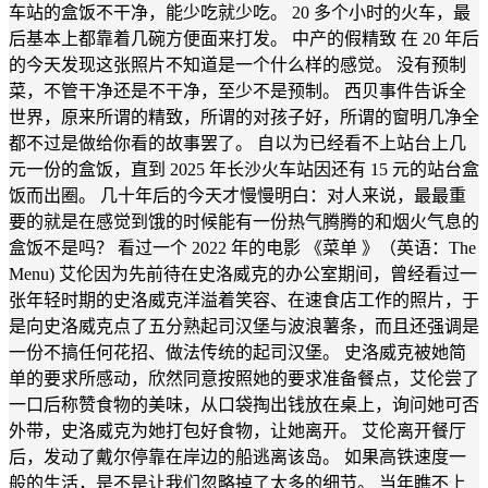
车站的盒饭不干净，能少吃就少吃。 20 多个小时的火车，最
后基本上都靠着几碗方便面来打发。 中产的假精致 在 20 年后
的今天发现这张照片不知道是一个什么样的感觉。 没有预制
菜，不管干净还是不干净，至少不是预制。 西贝事件告诉全
世界，原来所谓的精致，所谓的对孩子好，所谓的窗明几净全
都不过是做给你看的故事罢了。 自以为已经看不上站台上几
元一份的盒饭，直到 2025 年长沙火车站因还有 15 元的站台盒
饭而出圈。 几十年后的今天才慢慢明白：对人来说，最最重
要的就是在感觉到饿的时候能有一份热气腾腾的和烟火气息的
盒饭不是吗？ 看过一个 2022 年的电影 《菜单 》（英语：The
Menu) 艾伦因为先前待在史洛威克的办公室期间，曾经看过一
张年轻时期的史洛威克洋溢着笑容、在速食店工作的照片，于
是向史洛威克点了五分熟起司汉堡与波浪薯条，而且还强调是
一份不搞任何花招、做法传统的起司汉堡。 史洛威克被她简
单的要求所感动，欣然同意按照她的要求准备餐点，艾伦尝了
一口后称赞食物的美味，从口袋掏出钱放在桌上，询问她可否
外带，史洛威克为她打包好食物，让她离开。 艾伦离开餐厅
后，发动了戴尔停靠在岸边的船逃离该岛。 如果高铁速度一
般的生活，是不是让我们忽略掉了太多的细节。 当年瞧不上