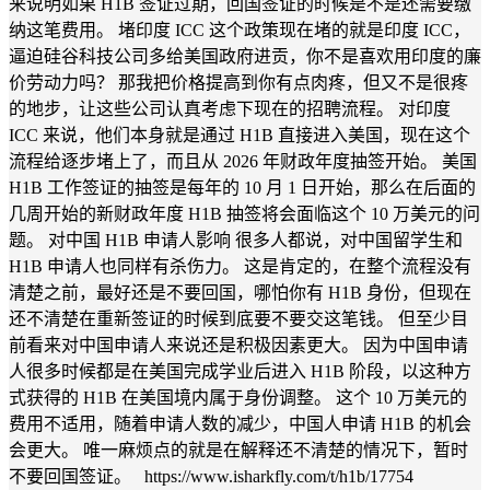
来说明如果 H1B 签证过期，回国签证的时候是不是还需要缴
纳这笔费用。 堵印度 ICC 这个政策现在堵的就是印度 ICC，
逼迫硅谷科技公司多给美国政府进贡，你不是喜欢用印度的廉
价劳动力吗？ 那我把价格提高到你有点肉疼，但又不是很疼
的地步，让这些公司认真考虑下现在的招聘流程。 对印度
ICC 来说，他们本身就是通过 H1B 直接进入美国，现在这个
流程给逐步堵上了，而且从 2026 年财政年度抽签开始。 美国
H1B 工作签证的抽签是每年的 10 月 1 日开始，那么在后面的
几周开始的新财政年度 H1B 抽签将会面临这个 10 万美元的问
题。 对中国 H1B 申请人影响 很多人都说，对中国留学生和
H1B 申请人也同样有杀伤力。 这是肯定的，在整个流程没有
清楚之前，最好还是不要回国，哪怕你有 H1B 身份，但现在
还不清楚在重新签证的时候到底要不要交这笔钱。 但至少目
前看来对中国申请人来说还是积极因素更大。 因为中国申请
人很多时候都是在美国完成学业后进入 H1B 阶段，以这种方
式获得的 H1B 在美国境内属于身份调整。 这个 10 万美元的
费用不适用，随着申请人数的减少，中国人申请 H1B 的机会
会更大。 唯一麻烦点的就是在解释还不清楚的情况下，暂时
不要回国签证。 https://www.isharkfly.com/t/h1b/17754