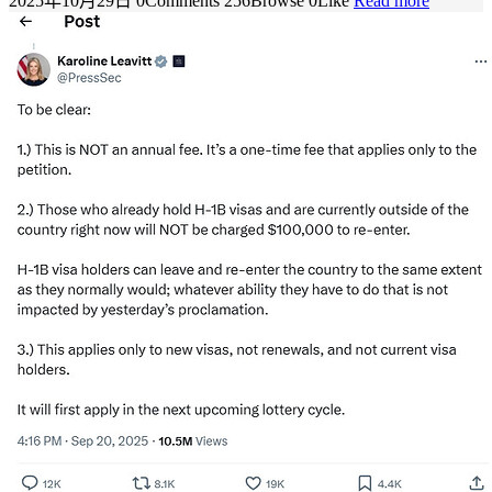
2025年10月29日
0Comments
256Browse
0Like
Read more