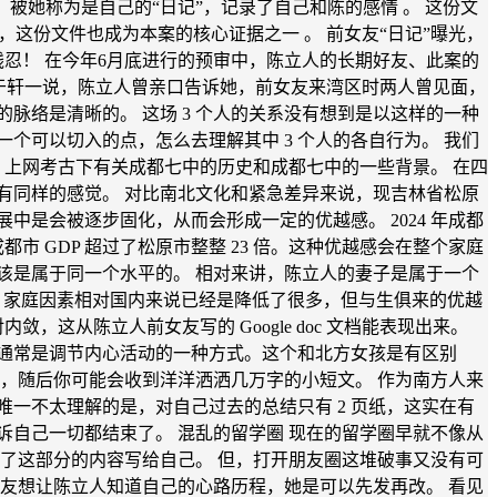
oc)，被她称为是自己的“日记”，记录了自己和陈的感情 。 这份文
今，这份文件也成为本案的核心证据之一 。 前女友“日记”曝光，
忍！ 在今年6月底进行的预审中，陈立人的长期好友、此案的
 于轩一说，陈立人曾亲口告诉她，前女友来湾区时两人曾见面，
脉络是清晰的。 这场 3 个人的关系没有想到是以这样的一种
个可以切入的点，怎么去理解其中 3 个人的各自行为。 我们
 上网考古下有关成都七中的历史和成都七中的一些背景。 在四
有同样的感觉。 对比南北文化和紧急差异来说，现吉林省松原
是会被逐步固化，从而会形成一定的优越感。 2024 年成都
 成都市 GDP 超过了松原市整整 23 倍。这种优越感会在整个家庭
该是属于同一个水平的。 相对来讲，陈立人的妻子是属于一个
了，家庭因素相对国内来说已经是降低了很多，但与生俱来的优越
这从陈立人前女友写的 Google doc 文档能表现出来。
通常是调节内心活动的一种方式。这个和北方女孩是有区别
，随后你可能会收到洋洋洒洒几万字的小短文。 作为南方人来
一不太理解的是，对自己过去的总结只有 2 页纸，这实在有
自己一切都结束了。 混乱的留学圈 现在的留学圈早就不像从
了这部分的内容写给自己。 但，打开朋友圈这堆破事又没有可
友想让陈立人知道自己的心路历程，她是可以先发再改。 看见