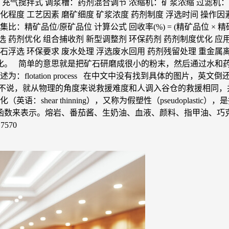
气搅拌式 调浆槽：药剂混合调节 浓缩机：矿浆浓缩 过滤机：精矿脱
化程度 工艺因素 磨矿细度 矿浆浓度 药剂制度 浮选时间 操作因素
品位/原矿品位 计算公式 回收率(%) = (精矿品位 × 精矿产率) 
选 药剂优化 组合捕收剂 新型调整剂 环保药剂 药剂制度优化 应用
晶石浮选 环保要求 废水处理 浮选废水回用 药剂残留处理 重金属
化。 简单的意思就是把矿石研磨成很小的粉末，然后通过水和
：flotation process 在中文中没有找到具体的图片
不说，就从物理的角度来说救援难度和人调入谷仓的救援相同，
：shear thinning），又称为假塑性（pseudoplas
函数来表示。熔岩、番茄酱、生奶油、血液、颜料、指甲油、巧
7570