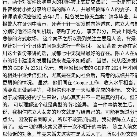
行，两份对案件影响重大的材料被正式提交法庭： 一份是前女友“蒋小
件曾被蒋小姐分享给已婚的陈立人，并最终被陈立人的妻子、遇害人
律师请求保密被拒 去年1月，硅谷发生惊天血案：清华毕业、
报警人在证词中表示，死者于轩一案发前向她透露，陈立人与前
分别时他还送蒋到机场，亲吻了对方。 事实部分，只要上网找
悲惨的方式收场。 这个案子之所以受到关注主要是人设，背景
现针对一个个具体的问题来进行一些探讨。 家庭背景 无疑在
川这个省份来讲的话，成都七中无疑是最好的存在。陈立人在成
市的城市建设和发展指数来说是不如成都。 当然，只从经济发
市的 GDP 为 23511 亿元，吉林省松原市的 GDP 在 20
的相处中逐步倍强化，尤其是在走向社会后，高考的成绩并不能
更弱势的情况。 虽然，他们同在 Google 工作，收入水
感要真正做到平等，我相信也不是一天就能完成的事情。 文化习惯
对于成绩较好的学生来说，内心其实并不一定是真的开心，但
的。 可以理解这个就是典型的南北差异。 当一件事情发生后
说，我相信陈立人女友的短文就是写给自己的。可能有想过分享
点少。 因没有看到原文，所以不敢妄加揣测，我觉得陈立人前
前了。 这一切的导火索又源于一次不相干的事情。 陈立人前
以倾诉的对象，毕竟未婚夫这实在是太丢人了。 所以小短文的