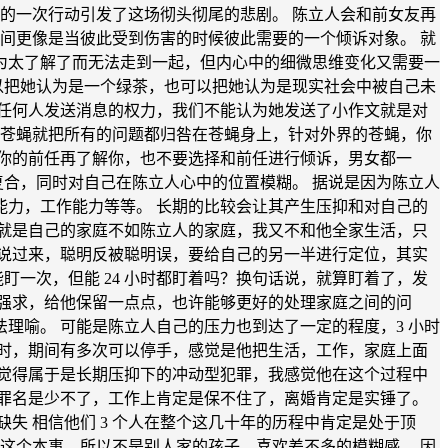
的一次行动引发了这场彻头彻尾的悲剧。 陈立人会和前女友再
间更像是当彼此受到伤害的时候彼此需要的一个倾诉对象。 就
为太了解了而无法走到一起，但内心中的细微思维变化又需要一
以把她认为是一个绿茶，也可以把她认为是现实社会中被自己未
任何人发送消息的权力，我们不能认为她发送了小作文就是对
有苍蝇就把所有的问题都归咎在苍蝇身上，针对外界的苍蝇，你
你的前任再了解你，也不要选择和前任进行倾诉，男女都一
复合，同时对自己在陈立人心中的位置模糊。 据说是因为陈立人
力，工作能力等等。 长期的比较会让其产生压抑和对自己的
就是自己的家庭不如陈立人的家庭，我又不和他全家生活，只
说过来，聪明反被聪明误，要给自己的另一半进行定位，其实
能盯一次，但能 24 小时都盯着吗？换句话说，就算盯着了，发
强求，给他保留一点点，也许能够更好的处理家庭之间的问
法理喻。 可能是陈立人自己的压力也到达了一定的程度，3 小时
小时，期间有多次可以停手，感觉是他把生活，工作，家庭上面
都觉得属于是长期压抑下的冲动型犯罪，我感觉他在这个过程中
罪名是少不了，工作上肯定是保不住了，离婚肯定是实锤了。
失 相信他们 3 个人在整个这几十年的历程中肯定是处于顶
这个本事，所以不是别人家的孩子，喜欢差不多的模糊感。 因