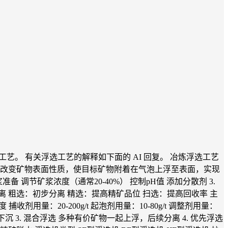
艺。 有关浮选工艺的解释如下面的 AI 回复。 冶炼浮选工艺
剂改变矿物表面性质，使目标矿物附着在气泡上浮至表面，实现
准备 调节矿浆浓度（通常20-40%） 控制pH值 添加分散剂 3.
离 粗选：初步分离 精选：提高精矿品位 扫选：提高回收率 主
 捕收剂用量：20-200g/t 起泡剂用量：10-80g/t 调整剂用量：
标矿物下沉 3. 混合浮选 多种有价矿物一起上浮，后续分离 4. 优先浮选