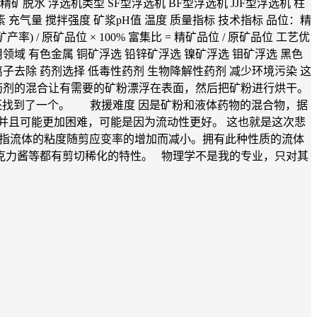
水 浮选机类型 SF型浮选机 BF型浮选机 JJF型浮选机 柱
 充气量 搅拌强度 矿浆pH值 温度 质量指标 技术指标 品位：精
/ 原矿品位 × 100% 富集比 = 精矿品位 / 原矿品位 工艺优
领域 有色金属 铜矿浮选 铅锌矿浮选 镍矿浮选 钼矿浮选 黑色
离子去除 药剂选择 低毒性药剂 生物降解性药剂 减少环境污染 这
药剂的混合让有需要的矿粉漂浮在表面，然后把矿粉进行烘干。
，英文倒还找到了一个。 救援难度 因是矿粉和液体药物的混合物，据
并且可能更加困难，可能是因为流动性更好。 这也就是这次悲
tic），是指流体的粘度随剪应变率的增加而减小。拥有此种性质的流体
克力酱等都有剪切稀化的特性。 物理学不是我的专业，只对其