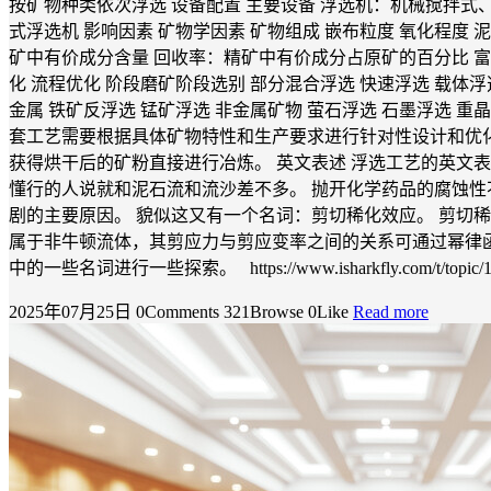
按矿物种类依次浮选 设备配置 主要设备 浮选机：机械搅拌式、充
式浮选机 影响因素 矿物学因素 矿物组成 嵌布粒度 氧化程度 泥
矿中有价成分含量 回收率：精矿中有价成分占原矿的百分比 富集比：精矿
化 流程优化 阶段磨矿阶段选别 部分混合浮选 快速浮选 载体浮
金属 铁矿反浮选 锰矿浮选 非金属矿物 萤石浮选 石墨浮选 重
套工艺需要根据具体矿物特性和生产要求进行针对性设计和优
获得烘干后的矿粉直接进行冶炼。 英文表述 浮选工艺的英文表述为
懂行的人说就和泥石流和流沙差不多。 抛开化学药品的腐蚀性
剧的主要原因。 貌似这又有一个名词：剪切稀化效应。 剪切稀化（英语
属于非牛顿流体，其剪应力与剪应变率之间的关系可通过幂律
中的一些名词进行一些探索。 https://www.isharkfly.com/t/topic/1
2025年07月25日
0Comments
321Browse
0Like
Read more