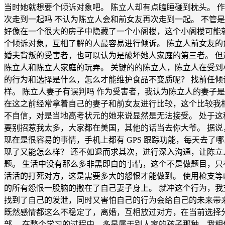
当时她就想要个倾诉对象吧。 陈立人却有点瞌睡碰到枕头。 
次走到一起吗 不认为陈立人会和前女友再次走到一起。 不管
好像在一个很大的房子中隐藏了一个小阁楼，这个小阁楼可能
个倾诉对象，互相了解的人最容易进行倾诉。 陈立人前女友的
婚夫背叛的受害者，也可以认为是破坏她人家庭的第三者。 
陈立人和陈立人家庭的玩弄。 关键的的陈立人，陈立人在受到
的行为和选择是什么，怎么才能维护食品不变质呢？ 找前任
样。 陈立人妻子有误判吗 作为受害者，我认为陈立人的妻子
在这之前经常拿着自己的妻子和前女友进行比较，这个比较我
不自信，对是当地高考状元的她来说显然是无法接受。 处于
要别招惹我太多，大家都在美国，其他的话当去你大爷。 据
现在是很容易的事情，手机上都有 GPS 跟踪功能，每天去了哪
现了又能怎么样？ 还不如退而求其次，进行深入沟通，让陈
题。 生活中没有那么多非黑即白的事情，这个不是做题目，只有
活活的打死对方，这是需要多大的怨恨才能做到。 使用枪支等
的所有怨恨一股脑的撒在了自己妻子身上。 就冲这个行为，我
找到了自己的发泄，同时又害怕自己的行为会给自己的未来带
既然感情都这么不稳定了，离婚，互相放过对方，在当前选择分
部。 在整个学习的过程中，多是属于别人家的孩子那种，我相