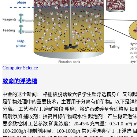
Computer Science
致命的浮选槽
中金的这个新闻： 格栅板脱落致六名学生坠浮选槽身亡 又勾起了
是矿物处理中的重要技术，主要用于分离有价矿物。以下是详细
分离。 工艺流程 1. 磨矿阶段 粗磨：将矿石破碎至合适粒度 细磨：
药剂添加 捕收剂：提高目标矿物疏水性 起泡剂：产生稳定泡沫 
要参数控制 工艺参数 矿浆浓度：20-45% 充气量：0.3-1.0 m³/
100-2000g/t 抑制剂用量：100-1000g/t 常见浮选类型