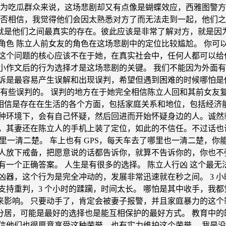
作为吃瓜群众来说，这场悲剧却又有点像是蝴蝶效应，西雅图警方
是否相信，我觉得他们会因太熟悉对方了而无法走到一起，他们之
就是他们之间最真实的存在。彼此应该是非常了解对方，就是因
角色 陈立人前女友的角色在这场悲剧中的定位比较尴尬。 你可
但这个问题的核心应该不在于她，在真实社会中，任何人都可以给
小作文后的行为选择才是这场悲剧的关键。 我们不能因为外面
倾诉是最容易产生误解和出现误判，希望但遇到困难的时候哪怕是
是有些误判的。 误判的地方在于她完全相信陈立人回和其前女友
相信是存在在生活的各个方面，包括家庭关系和地位，包括经济能
这种环境下，会有自己怀疑，然后回进而开始怀疑身边的人。诚然
说，其妻还在陈立人的手机上装了定位，如此的不信任。不过话也
里一清二楚。 车上也有 GPS，每天车去了哪里也一清二楚，你
立人放下戒备，把愿意说的话都告诉你，就算不告诉你的，你也不
一个正确答案。 人生是有很多的选择。 陈立人行凶 这个最无
凶器，这个行为是完全冲动的，发展非常迅速就在秒之间。 3 
支持重判，3 个小时的蹂躏，时间太长。 哪怕是其中收手，我
来影响。 只要动手了，肯定会被妻子报警，并且家庭暴力的这个
居，可能是最好的选择也是能互相保护的最好方式。 教育中的缺
信他们也很愿意享受这种荣誉，也有实力维护这个荣誉。 我是没