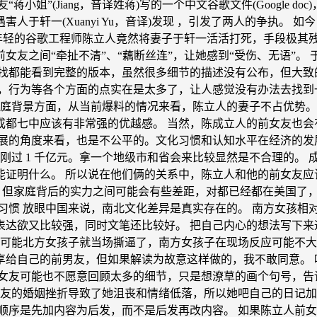
姐”(Jiang，音译姓蒋)写的一个中文谷歌文件(Google d
于轩一(Xuanyi Yu，音译)发现 ，引发了两人的争执。 如
年轻的谷歌工程师陈立人竟然将妻子于轩一活活打死，手段极其残
女友之间“牵扯不清”、“藕断丝连”，让她感到“受伤、无语”。
找都能看到完整的版本，虽然很多细节的描述没有公布，但大致的
，行为等各个方面的点实在是太多了，让人感觉没有办法去找到一
家庭背景方面，从当前爆料的情况来看，陈立人的妻子不占优势。
都七中应该有非常强的优越感。 当然，陈成立人的前女友也会
展的角度来看，也是不公平的。文化习惯和认知水平在经济的发展中
24 年才刚刚过 1 千亿元。拿一个地级市和省会来比较显然是不合理的。
证明什么。 所以说在他们俩的关系中，陈立人和他的前女友应
平相当，但家庭背后的实力之间可能会有些差距，对都已经都在美国
 放眼中国来说，南北文化差异是真实存在的。 南方女孩相对内敛，
表达欲又比较强，同时文笔还比较好。 把自己内心的想法写下来
，可能北方女孩子就当场撕逼了，南方女孩子在现场反应可能不大
给自己的前男友，但如果解读为故意这样做的，我不敢同意。 唯
女友可能也不愿意回顾太多的细节，只是想潦草的画个句号，告诉
女友的婚姻挫折导致了她沮丧和情绪低落，所以她吧自己的日记加
顺序是先加内容为后发，而不是后发再改内容。 如果陈立人前女