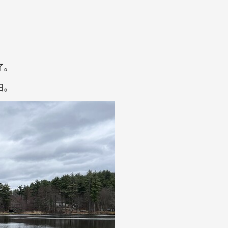
了。
日。