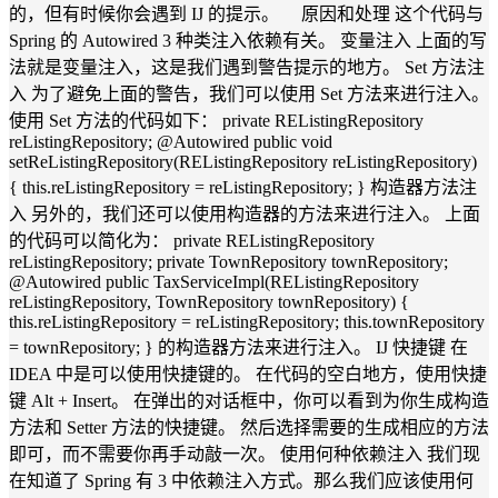
的，但有时候你会遇到 IJ 的提示。 原因和处理 这个代码与
Spring 的 Autowired 3 种类注入依赖有关。 变量注入 上面的写
法就是变量注入，这是我们遇到警告提示的地方。 Set 方法注
入 为了避免上面的警告，我们可以使用 Set 方法来进行注入。
使用 Set 方法的代码如下： private REListingRepository
reListingRepository; @Autowired public void
setReListingRepository(REListingRepository reListingRepository)
{ this.reListingRepository = reListingRepository; } 构造器方法注
入 另外的，我们还可以使用构造器的方法来进行注入。 上面
的代码可以简化为： private REListingRepository
reListingRepository; private TownRepository townRepository;
@Autowired public TaxServiceImpl(REListingRepository
reListingRepository, TownRepository townRepository) {
this.reListingRepository = reListingRepository; this.townRepository
= townRepository; } 的构造器方法来进行注入。 IJ 快捷键 在
IDEA 中是可以使用快捷键的。 在代码的空白地方，使用快捷
键 Alt + Insert。 在弹出的对话框中，你可以看到为你生成构造
方法和 Setter 方法的快捷键。 然后选择需要的生成相应的方法
即可，而不需要你再手动敲一次。 使用何种依赖注入 我们现
在知道了 Spring 有 3 中依赖注入方式。那么我们应该使用何