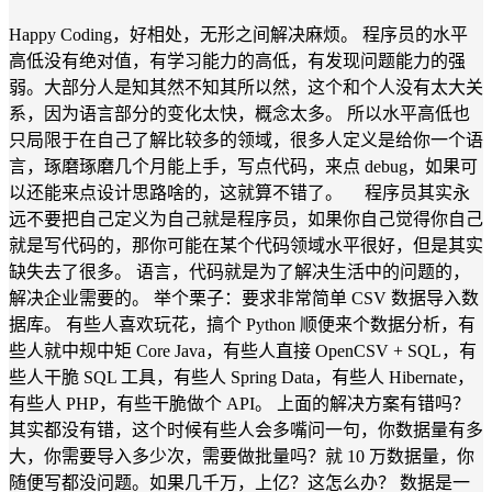
Happy Coding，好相处，无形之间解决麻烦。 程序员的水平
高低没有绝对值，有学习能力的高低，有发现问题能力的强
弱。大部分人是知其然不知其所以然，这个和个人没有太大关
系，因为语言部分的变化太快，概念太多。 所以水平高低也
只局限于在自己了解比较多的领域，很多人定义是给你一个语
言，琢磨琢磨几个月能上手，写点代码，来点 debug，如果可
以还能来点设计思路啥的，这就算不错了。 程序员其实永
远不要把自己定义为自己就是程序员，如果你自己觉得你自己
就是写代码的，那你可能在某个代码领域水平很好，但是其实
缺失去了很多。 语言，代码就是为了解决生活中的问题的，
解决企业需要的。 举个栗子：要求非常简单 CSV 数据导入数
据库。 有些人喜欢玩花，搞个 Python 顺便来个数据分析，有
些人就中规中矩 Core Java，有些人直接 OpenCSV + SQL，有
些人干脆 SQL 工具，有些人 Spring Data，有些人 Hibernate，
有些人 PHP，有些干脆做个 API。 上面的解决方案有错吗？
其实都没有错，这个时候有些人会多嘴问一句，你数据量有多
大，你需要导入多少次，需要做批量吗？就 10 万数据量，你
随便写都没问题。如果几千万，上亿？这怎么办？ 数据是一