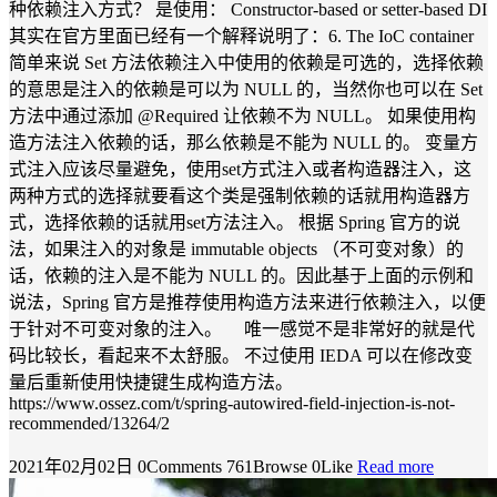
种依赖注入方式？ 是使用： Constructor-based or setter-based DI
其实在官方里面已经有一个解释说明了：6. The IoC container
简单来说 Set 方法依赖注入中使用的依赖是可选的，选择依赖
的意思是注入的依赖是可以为 NULL 的，当然你也可以在 Set
方法中通过添加 @Required 让依赖不为 NULL。 如果使用构
造方法注入依赖的话，那么依赖是不能为 NULL 的。 变量方
式注入应该尽量避免，使用set方式注入或者构造器注入，这
两种方式的选择就要看这个类是强制依赖的话就用构造器方
式，选择依赖的话就用set方法注入。 根据 Spring 官方的说
法，如果注入的对象是 immutable objects （不可变对象）的
话，依赖的注入是不能为 NULL 的。因此基于上面的示例和
说法，Spring 官方是推荐使用构造方法来进行依赖注入，以便
于针对不可变对象的注入。 唯一感觉不是非常好的就是代
码比较长，看起来不太舒服。 不过使用 IEDA 可以在修改变
量后重新使用快捷键生成构造方法。
https://www.ossez.com/t/spring-autowired-field-injection-is-not-
recommended/13264/2
2021年02月02日
0Comments
761Browse
0Like
Read more