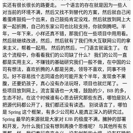
实还有很长很长的路要走。 一个语言的存在就是因为一些人
对当前的环境不满，然后又找不到替代的方案，然后就自己闲
着蛋疼鼓捣一个出来，自己鼓捣肯定没戏，然后就放到网上大
家一起折腾，自己的东家公司也比较支持，你就倒腾吧。半
年，一年下来，小样还真不错，那我们在一些项目中用用看。
然后就继续改进，然后，然后就有了我们伟大互联网公司的拿
来主义，帮着一起用。 然后的然后，一门语言就诞生了。 在
这个流程中，你看看我们的公司缺了什么？ 我们的公司一直
都是实用主义，不赚钱的基础研究我们一般不做，在中国的公
司有想法，喜欢折腾的人都是另类，领导不喜欢，同事不待
见。好不容易找个志同道合的可能开发个半年，发现食不果
腹，还要奶孩子，真心没有办法玩呀，项目也就烂尾了。 一
些项目放到网上，流言蜚语也一大堆，鼓励的少，BB 的多，
生态不好。在这个时候谁有心思去研究那些东西，哪怕是别人
把源代码都公开了，我们都还没有读透。 别说语言了，哪怕
是 Spring 这个框架，有多少公司和人能真正深入的研究过。
Spring 最早的来源就是大家对 EJB 的极度不满，臃肿的部署
和开发，为什么我们没有想到再换个思维呢？ 与其他所有东