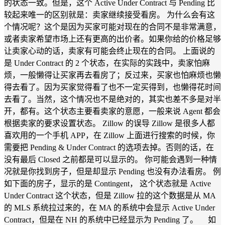
的状态一致。但是，这个 Active Under Contract 与 Pending 比
较起来唯一的区别就是：卖家继续接受看房。 为什么会有这
个情况呢？这个是因为买家可能对现在的合同不是非常满意，
或者卖家希望市场上还有更高的出价者。如果你给的价格足够
让卖家心动的话，卖家有可能会终止现在的合同。 上面说的
是 Under Contract 的 2 个状态，在实际的实践中，卖家怕麻
烦，一般懒得让买家再去看房了；反过来，买家也怕麻烦也懒
得去看了。因为买家觉得看了也不一定买得到，也懒得花时间
去看了。当然，这个情况也不是绝对的，其实也差不多是对半
开，都有。这个状态主要看卖家的意愿，一般来说 Agent 都会
根据卖家的要求设置状态。 Zillow 的误导 Zillow 是很多人都
喜欢用的一个手机 APP，在 Zillow 上面进行搜索的时候，你
需要把 Pending & Under Contract 的选项去掉。否则的话，在
没有最后 Closed 之前都是可以显示的。 你可能会遇到一种情
况就是你找到房子，但是却显示 Pending 也没有办法看房。 例
如下面的房子，显示的是 Contingent， 这个状态就是 Active
Under Contract 这个状态，但是 Zillow 拉的这个数据是从 MA
的 MLS 系统拉过来的，在 MA 的系统中会显示 Active Under
Contract，但是在 NH 的系统中已经显示为 Pending 了。 如