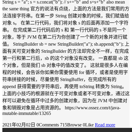
String s = "a"; s = s.concat("b"); // s+="b" and s=s+"b" also mean
the same thing 官方的说法有点绕，上面的方法是我们常用的方
法连接字符串。在第一步 String 创建对象的时候，我们赋值给
对象 s。 在第二行代码，我们将对象 s 的后面再添加一个字符
串。 在完成第二行代码后的 s 和 第一行代码的 s 不是同一个
对象，等于 JVM 在第二行为你创建了一个新的对象并进行赋
值。 StringBuilder sb = new StringBuilder("a"); sb.append("b"); 上
面有关可变对象的 StringBuilder 的方法却完全不一样，在完成
第一行和第二行后，sb 的这个对象没有改变。 一直都是 sb 这
个对象，但是我们 sb 对象中的值改变了。 这就是很多人在编
程的时候，会告诉你如果你需要使用 for 循环，或者是使用字
符串拼接的时候，尽量使用 StringBuffer，在完成所有的
append 获得需要的字符串后，再使用 toString 转换为 String。
上面的小技巧的根源就在于可变对象或者不可变对象，通过这
样可以避免在循环中过多的创建对象，因为在 JVM 中创建对
象和销毁对象是占用资源的。 https://www.ossez.com/t/java-
mutable-immutable/13265
2021年02月02日
0Comments
715Browse
0Like
Read more