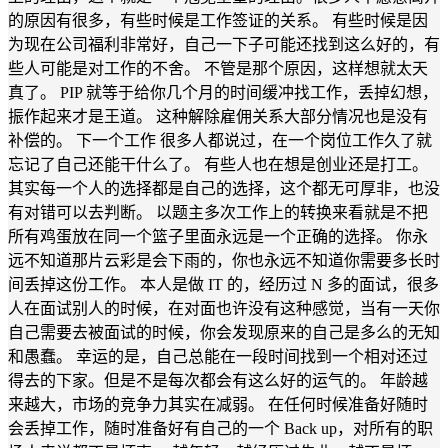
的原因有很多，有些时候是工作签证的关系。 有些时候是因
为现在公司福利非常好，自己一下子可能还找到这么好的，有
些人可能是对工作的不舍。 不管是那个原因，这样想就太天
真了。 PIP 就等于给你几个月的时间缓冲找工作，丢掉幻想，
振作起来才是王道。 这种解除雇佣关系大部分情况也是没有
补偿的。 下一个工作 很多人都说过，在一个岗位工作久了就
忘记了自己还能干什么了。 有些人也在想是创业还是打工。
其实每一个人的选择都是自己的选择，这个都无可厚非，也没
有对错可以去判断。 以题主多次工作上的转换来看就是不把
所有鸡蛋放在同一个篮子里面永远是一个正确的选择。 你永
远不知道那片云彩是会下雨的，你也永远不知道你需要多长时
间丢掉这份工作。 本人是做 IT 的，经历过 N 多的面试，很多
人在面试别人的时候，在对面也许没有这种感觉，当有一天你
自己需要去被面试的时候，你会发现原来的自己是多么的无知
和愚蠢。 幸运的是，自己总能在一段时间找到一个相对还过
得去的下家。但是不是每次都会有这么好的运气的。 年龄越
来越大，市场的竞争力其实在减弱。 在任何时候准备好随时
会丢掉工作，随时准备好有自己的一个 Back up，对所有的职