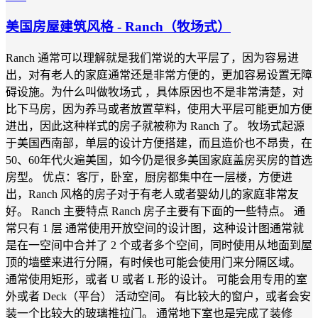
美国房屋建筑风格 - Ranch（牧场式）
Ranch 通常可以理解就是我们常说的大平层了，因为容易进
出，对有老人的家庭通常还是非常方便的，更加容易设置无障
碍设施。为什么叫做牧场式 ，具体原因也不是非常清楚，对
比下马房，因为养马或者放置草料，使用大平层可能更加方便
进出，因此这种样式的房子就被称为 Ranch 了。 牧场式起源
于美国西南部，单层的设计方便搭建，而且造价也不昂贵，在
50、60年代火遍美国，如今仍是很多美国家庭盖房买房的首选
房型。 优点：客厅，卧室，厨房都集中在一层楼，方便进
出，Ranch 风格的房子对于有老人或者婴幼儿的家庭非常友
好。 Ranch 主要特点 Ranch 房子主要有下面的一些特点。 通
常只有 1 层 通常使用开放空间的设计图，这种设计图通常就
是在一空间中合并了 2 个或者多个空间，同时使用从地面到屋
顶的墙壁来进行分隔，有时候也可能会使用门来分隔区域。
通常使用矩形，或者 U 或者 L 形的设计。 可能会用专用的室
外或者 Deck（平台） 活动空间。 有比较大的窗户，或者会安
装一个比较大的玻璃推拉门。 通常地下室也是完成了装修