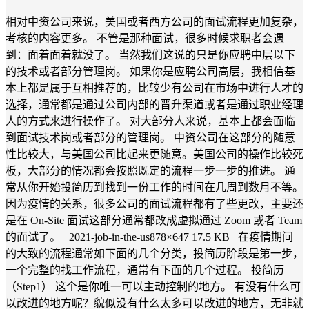
相对中资公司来说，美国或者西方公司的面试流程更加复杂，
考核的内容更多。 不管是那种面试，很多时候求职者会遇
到：面着面着就没了。 当然我们这说的只是你应聘中层以下
的技术或者部分管理岗。 如果你是应聘公司高层，我相信基
本上都是属于互相推荐的，比较少有公司在市场中进行人才的
选择，通常都是通过公司内部的晋升渠道或者是通过职业经理
人的方式来进行操作了。 对大部分人来说，基本上都会面临
到面试技术岗或者部分的管理岗。 中资公司在这部分的随意
性比较大，与美国公司比起来更随意。美国公司的操作比较死
板，大部分的情况都会按照既定的流程一步一步的推进。 通
常从你开始投简历到找到一份工作的时间在几周到数月不等。
因为疫情的关系，很多公司的面试流程都有了些更改，主要还
是在 On-Site 面试这部分通常都改成虚拟通过 Zoom 或者 Team
的面试了。 2021-job-in-the-us878×647 17.5 KB 在疫情期间
的大致的流程通常如下面的几个分类，投简历阶段是第一步，
一个完整的找工作流程，通常有下面的几个过程。 投简历
（Step1） 这个是你唯一可以主动控制的地方。 有没有什么可
以改进的地方呢？貌似没有什么太多可以改进的地方，无非就