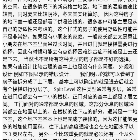
的空间。在很多情况下的新英格兰地区，地下室的湿度普遍比
较高，同时夏天比较阴冷，冬天其实还算好。 因为这种房子
的地下室一般还是部署了供暖管线的。很多客户可能主要是从
自己的舒适性来考虑的。这个样式的房子的使用舒适性可能并
不是非常好，如果是有小朋友的家庭，一般家长都会太愿意让
小朋友在地下室里面呆过长时间，并且进门就是楼梯需要进行
选择，因此有时候可能会有点选择困难综合症不知道是上去还
是下去。 当然也不是所有这种类型的房子都是不好的选择，
如果有些设计比较合理的基本上也是没有什么问题。 外观和
设计 例如下图显示的错层设计： 我们明显的就可以看到了
房子被拆分成了上下层。 基本上可以确定的就是进去后就会
有个楼梯进行分层了。 Split Level 这种类型通常有多层，通常
在进门后都会有一个小的楼梯。正门对应的基本上都是 2 层之
间。 正门面对的通常都是休息的区域，这部分休息的区域通
常都会在地面以上的。在楼梯的往下走的部分，通常是一个地
下室，这个地下室基本上也是完成了装修的，因为这样能够更
多的增加使用面积。 往下走的高度通常也会在在地面水平以
下 3 英尺左右。 另外一个比较重要的就是必须还有一个从外