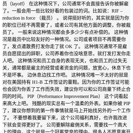
员（layoff） 在这种情况下，公司通常不会直接告诉你被解雇
了。一般会用一些比较好看的包装过的词。比如说：RIF –
reduction in force （裁员） 。 说得挺好听的，其实就是因为你
的职位已经不再需要了，或者公司有其他方面的调整，你被裁
员了。 一般来说这种情况都会多多少少有点补偿的。 这种情
况是裁员中比较友好的一种情况。公司或者项目不再需要你
了，发点遣散费打发你走了就 OK 了。 这种情况通常不是雇
员自愿提出的辞职，公司养着你也没啥意思，就打发打发你走
人吧。 这种情况和员工自身的表现无关，也和员工的过失无
关，通常都是雇主的经营或者资金的问题，放宽心，休息下也
不是坏事。 边休息边找工作吧。 这种情况唯一不太好的就是
对在美国持有 H1-B 工作签证的童鞋。因为你的工作签证可能
也会因为你丢了工作而失效，建议你可以和公司商量下终止合
同的时间。 PIP（Performance Improvement Plan） 这个词看起
来高大上吧。 残酷的现实总有一个温柔的外表。如果你被 PIP
了，建议你想到的第一件事情就是马上开始找另外的一个工作
了。 不要想着我要留下来，这个公司福利真好，也许我改进
下就会变得更好了。 公司要解除雇佣关系，需要找一个高大
上的理由，这个就是一个冠冕堂皇的理由。很多人不愿意离开