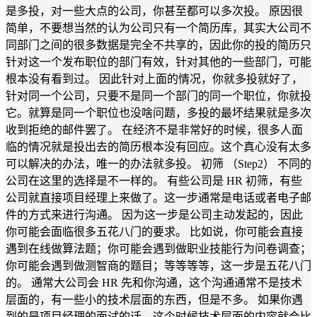
是多投，对一些大点的公司，你甚至都可以多次投。 原因很
简单，不要想当然的认为公司只有一个简历库，其实大公司不
同部门之间的很多数据是完全不共享的，因此你的投的简历只
针对这一个发布职位的部门有效，针对其他的一些部门，可能
根本没有看到过。 因此针对上面的情况，你就多投就好了，
针对同一个公司，只要不是同一个部门的同一个职位，你就投
它。就算是同一个职位也没啥问题，多投的最坏结果就是多次
收到拒绝的邮件罢了。 在经济不是非常好的时候，很多人面
临的情况就是投出去的简历根本没有回应。这个真心没有太多
可以解决的办法，唯一的办法就多投。 初筛 （Step2） 不同的
公司在这里的选择是不一样的。 有些公司是 HR 初筛，有些
公司就直接项目经理上来做了。这一步通常是电话或者电子邮
件的方式来进行沟通。 因为这一步是公司主动发起的，因此
你可能会面临很多五花八门的要求。 比如说，你可能会直接
遇到在线做算法题；你可能会遇到做职业技能行为问卷调查；
你可能会遇到做测智商的题目；等等等等，这一步是五花八门
的。 通常大公司会 HR 先和你沟通，这个沟通通常不是技术
层面的，有一些小的技术层面的东西，但是不多。 如果你遇
到的是项目经理的面试的话，这个时候技术层面的内容就会比