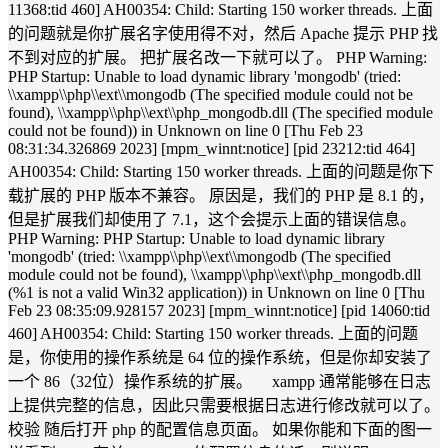
11368:tid 460] AH00354: Child: Starting 150 worker threads. 上面
的问题就是你扩展名字使用得不对，然后 Apache 提示 PHP 找
不到对应的扩展。 把扩展名改一下就可以了。 PHP Warning:
PHP Startup: Unable to load dynamic library 'mongodb' (tried:
\\xampp\\php\\ext\\mongodb (The specified module could not be
found), \\xampp\\php\\ext\\php_mongodb.dll (The specified module
could not be found)) in Unknown on line 0 [Thu Feb 23
08:31:34.326869 2023] [mpm_winnt:notice] [pid 23212:tid 464]
AH00354: Child: Starting 150 worker threads. 上面的问题是你下
载扩展的 PHP 版本不兼容。 原因是，我们的 PHP 是 8.1 的，
但是扩展我们却使用了 7.1，这个会提示上面的错误信息。
PHP Warning: PHP Startup: Unable to load dynamic library
'mongodb' (tried: \\xampp\\php\\ext\\mongodb (The specified
module could not be found), \\xampp\\php\\ext\\php_mongodb.dll
(%1 is not a valid Win32 application)) in Unknown on line 0 [Thu
Feb 23 08:35:09.928157 2023] [mpm_winnt:notice] [pid 14060:tid
460] AH00354: Child: Starting 150 worker threads. 上面的问题
是，你使用的操作系统是 64 位的操作系统，但是你却安装了
一个 86（32位）操作系统的扩展。 xampp 通常能够在日志
上提供完整的信息，因此只需要根据日志进行修改就可以了。
校验 随后打开 php 的配置信息页面。 如果你能和下面的图一