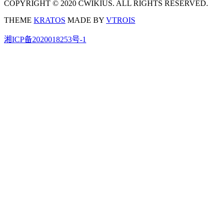
COPYRIGHT © 2020 CWIKIUS. ALL RIGHTS RESERVED.
THEME
KRATOS
MADE BY
VTROIS
湘ICP备2020018253号-1