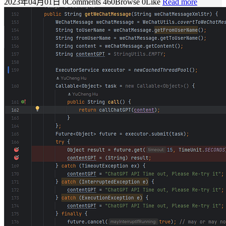
2023年04月01日
0Comments
460Browse
0Like
Read more