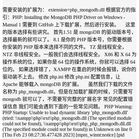
需要安装的扩展为： extension=php_mongodb.dll 根据官方的指
引：PHP: Installing the MongoDB PHP Driver on Windows -
Manual 1 需要到 GitHub 上下载扩展，然后进行安装。 这里
的版本选择有些讲究。 首先1.51 是 mongoDB 的驱动版本号，
选择最新的就可以了。 8.1 是你的 PHP 版本号，你需要根据
你安装的 PHP 版本来选择不同的文件。 TZ 是线程安全，
NTZ 非线程安全。一般我们会选择线程安全。 X86 和 X 64 为
操作系统的位，如果你是 64 位的操作系统，你就可以选择 64
位的。 如果选择错了，XAMPP 在重启的时候会报错，说你的
驱动装不上去。 修改 php.ini 修改 php.ini 配置信息，让
Apache 能够载入 mongoDB 的扩展。 虽然我们下载的文件
名称为 php_mongodb.dll，但是在加载扩展的时候，只需要写
mongodb 就可以了，不需要写完整的扩展名字 常见的配置错
误信息 我们可能会遇到下面的一些常见问题。 PHP Warning:
PHP Startup: Unable to load dynamic library 'php_mongodb.dll'
(tried: \\xampp\\php\\ext\\php_mongodb.dll (The specified module
could not be found), \\xampp\\php\\ext\\php_php_mongodb.dll.dll
(The specified module could not be found)) in Unknown on line 0
[Thu Feb 23 08:27:36.477428 2023] [mpm_winnt:notice] [pid