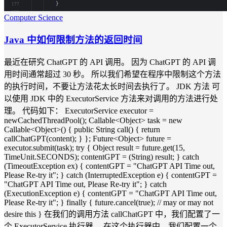
Computer Science
Java 中如何限制方法的返回时间
最近在研究 ChatGPT 的 API 调用。 因为 ChatGPT 的 API 调
用时间通常超过 30 秒。 所以我们希望在程序中限制这个方法
的执行时间，不要让方法花太长时间去执行了。 JDK 方法 可
以使用 JDK 中的 ExecutorService 方法来对调用的方法进行处
理。 代码如下： ExecutorService executor =
newCachedThreadPool(); Callable<Object> task = new
Callable<Object>() { public String call() { return
callChatGPT(content); } }; Future<Object> future =
executor.submit(task); try { Object result = future.get(15,
TimeUnit.SECONDS); contentGPT = (String) result; } catch
(TimeoutException ex) { contentGPT = "ChatGPT API Time out,
Please Re-try it"; } catch (InterruptedException e) { contentGPT =
"ChatGPT API Time out, Please Re-try it"; } catch
(ExecutionException e) { contentGPT = "ChatGPT API Time out,
Please Re-try it"; } finally { future.cancel(true); // may or may not
desire this } 在我们的调用方法 callChatGPT 中，我们配置了一
个 ExecutorService 执行器。 在这个执行器中，我们配置一个