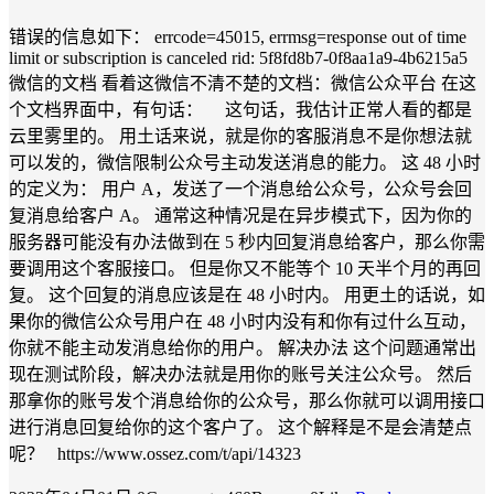
错误的信息如下： errcode=45015, errmsg=response out of time
limit or subscription is canceled rid: 5f8fd8b7-0f8aa1a9-4b6215a5
微信的文档 看着这微信不清不楚的文档：微信公众平台 在这
个文档界面中，有句话： 这句话，我估计正常人看的都是
云里雾里的。 用土话来说，就是你的客服消息不是你想法就
可以发的，微信限制公众号主动发送消息的能力。 这 48 小时
的定义为： 用户 A，发送了一个消息给公众号，公众号会回
复消息给客户 A。 通常这种情况是在异步模式下，因为你的
服务器可能没有办法做到在 5 秒内回复消息给客户，那么你需
要调用这个客服接口。 但是你又不能等个 10 天半个月的再回
复。 这个回复的消息应该是在 48 小时内。 用更土的话说，如
果你的微信公众号用户在 48 小时内没有和你有过什么互动，
你就不能主动发消息给你的用户。 解决办法 这个问题通常出
现在测试阶段，解决办法就是用你的账号关注公众号。 然后
那拿你的账号发个消息给你的公众号，那么你就可以调用接口
进行消息回复给你的这个客户了。 这个解释是不是会清楚点
呢？ https://www.ossez.com/t/api/14323