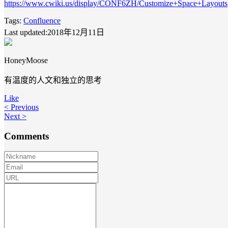
https://www.cwiki.us/display/CONF6ZH/Customize+Space+Layouts
Tags:
Confluence
Last updated:2018年12月11日
HoneyMoose
有温度的人文和独立的思考
Like
< Previous
Next >
Comments