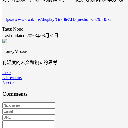
https://www.cwiki.us/display/GradleZH/questions/57938672
Tags:
None
Last updated:2020年03月31日
HoneyMoose
有温度的人文和独立的思考
Like
< Previous
Next >
Comments