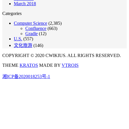
March 2018
Categories
Computer Science
(2,385)
Confluence
(663)
Gradle
(12)
U.S.
(557)
文化旅游
(146)
COPYRIGHT © 2020 CWIKIUS. ALL RIGHTS RESERVED.
THEME
KRATOS
MADE BY
VTROIS
湘ICP备2020018253号-1