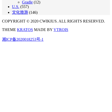
Gradle
(12)
U.S.
(557)
文化旅游
(146)
COPYRIGHT © 2020 CWIKIUS. ALL RIGHTS RESERVED.
THEME
KRATOS
MADE BY
VTROIS
湘ICP备2020018253号-1