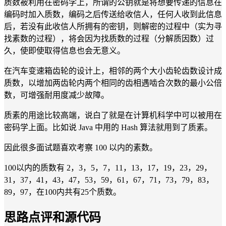
质数被利用在密码学上，所谓的公钥就是将想要传递的信息在
编码时加入质数，编码之后传送给收信人，任何人收到此信息
后，若没有此收信人所拥有的密钥，则解密的过程中（实为寻
找素数的过程），将会因为找质数的过程（分解质因数）过
久，使即使取得信息也会无意义。
在汽车变速箱齿轮的设计上，相邻的两个大小齿轮齿数设计成
质数，以增加两齿轮内两个相同的齿相遇啮合次数的最小公倍
数，可增强耐用度减少故障。
质素的用途比较高端，说白了就是在计算机科学中可以被用在
密码学上面。比如说 Java 中用的 Hash 算法就用到了质素。
因此很多面试题喜欢考察 100 以内的素数。
100以内的质数有 2，3，5，7，11，13，17，19，23，29，
31，37，41，43，47，53，59，61，67，71，73，79，83，
89，97，在100内共有25个质数。
思路点评和源代码