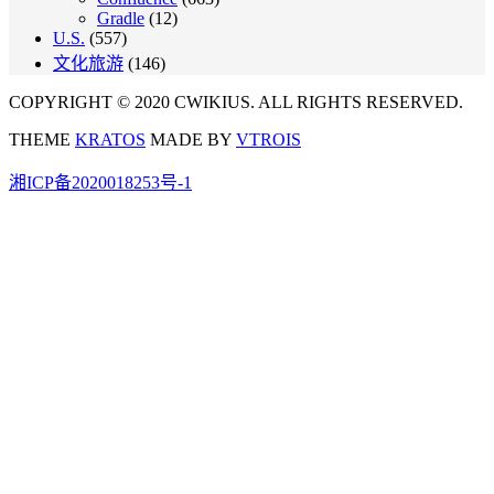
Gradle
(12)
U.S.
(557)
文化旅游
(146)
COPYRIGHT © 2020 CWIKIUS. ALL RIGHTS RESERVED.
THEME
KRATOS
MADE BY
VTROIS
湘ICP备2020018253号-1