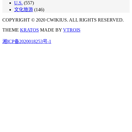
U.S.
(557)
文化旅游
(146)
COPYRIGHT © 2020 CWIKIUS. ALL RIGHTS RESERVED.
THEME
KRATOS
MADE BY
VTROIS
湘ICP备2020018253号-1