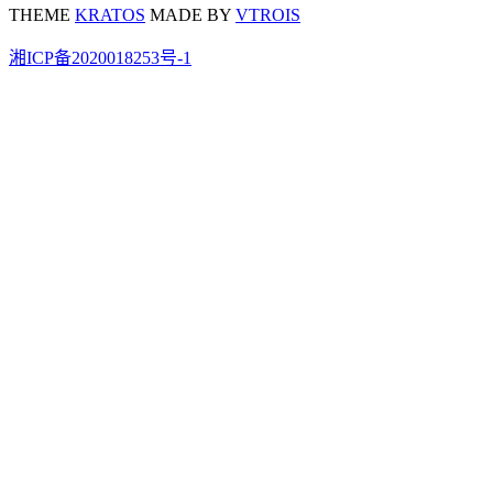
THEME
KRATOS
MADE BY
VTROIS
湘ICP备2020018253号-1