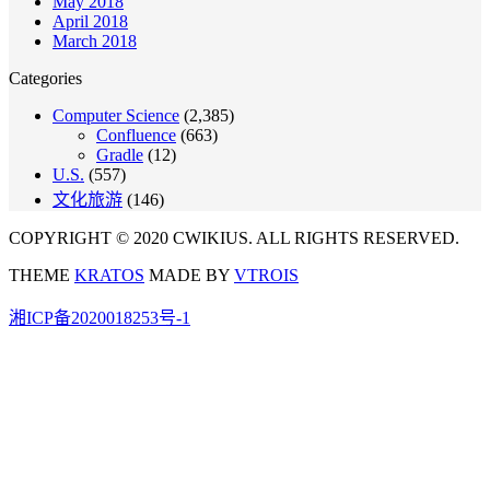
May 2018
April 2018
March 2018
Categories
Computer Science
(2,385)
Confluence
(663)
Gradle
(12)
U.S.
(557)
文化旅游
(146)
COPYRIGHT © 2020 CWIKIUS. ALL RIGHTS RESERVED.
THEME
KRATOS
MADE BY
VTROIS
湘ICP备2020018253号-1