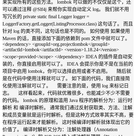
来实现所有的这些方法。 lombok 可以做的不仅仅是这个，还
可以通过注释 @Slf4j 来帮你实现自动定义 log。 我们就不用
写冗长的 private static final Logger logger =
LoggerFactory.getLogger(ListingProcessor.class) 这句话了。 而且
针对 log 的类不同，这句话也是不同的。 如何使用 如果使用
Maven 的话，直接添加下面的依赖到 pom 文件中就可以了。
<dependency> <groupId>org.projectlombok</groupId>
<artifactId>lombok</artifactId> <version>1.18.24</version>
<scope>provided</scope> </dependency> IDEA 的插件是自动安
装的，你直接启用就可以了。 IDEA 会提示你是不是在当前的
项目中启用 lombok，你可以选择启用或者不启用。 随后就
是在代码中使用注释就可以了。 如下面的代码，我们直接简
化使用注解就可以了。 需要注意的是，使用 log 来标记日
志。 这样看起来，代码就优雅很多，也能减少不少不需要
的代码。 lombok 的原理和滥用 Java 程序的解析分为：运行时
解析 和 编译时解析。 通常我们通过反射获取类、方法、注解
和成员变量就是运行时解析。但是这种方式效率其实不高，要
在程序运行起来才能解析。 这时候编译时解析就体现出它的
价值了。 编译时解析又分为：注解处理器（Annotation