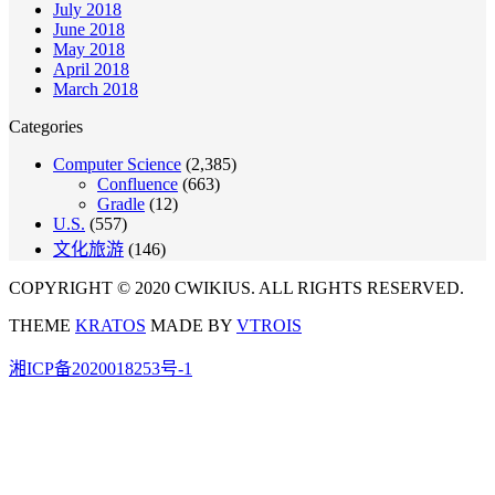
July 2018
June 2018
May 2018
April 2018
March 2018
Categories
Computer Science
(2,385)
Confluence
(663)
Gradle
(12)
U.S.
(557)
文化旅游
(146)
COPYRIGHT © 2020 CWIKIUS. ALL RIGHTS RESERVED.
THEME
KRATOS
MADE BY
VTROIS
湘ICP备2020018253号-1