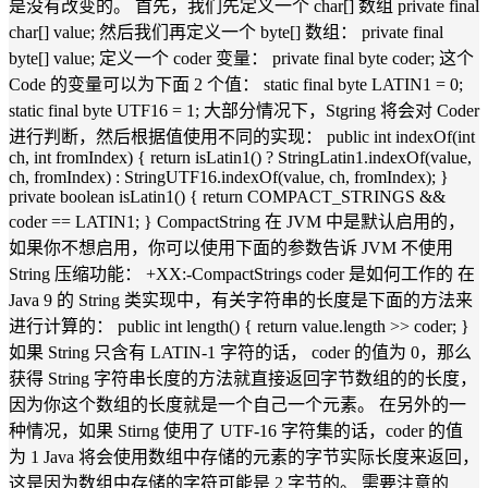
是没有改变的。 首先，我们先定义一个 char[] 数组 private final
char[] value; 然后我们再定义一个 byte[] 数组： private final
byte[] value; 定义一个 coder 变量： private final byte coder; 这个
Code 的变量可以为下面 2 个值： static final byte LATIN1 = 0;
static final byte UTF16 = 1; 大部分情况下，Stgring 将会对 Coder
进行判断，然后根据值使用不同的实现： public int indexOf(int
ch, int fromIndex) { return isLatin1() ? StringLatin1.indexOf(value,
ch, fromIndex) : StringUTF16.indexOf(value, ch, fromIndex); }
private boolean isLatin1() { return COMPACT_STRINGS &&
coder == LATIN1; } CompactString 在 JVM 中是默认启用的，
如果你不想启用，你可以使用下面的参数告诉 JVM 不使用
String 压缩功能： +XX:-CompactStrings coder 是如何工作的 在
Java 9 的 String 类实现中，有关字符串的长度是下面的方法来
进行计算的： public int length() { return value.length >> coder; }
如果 String 只含有 LATIN-1 字符的话， coder 的值为 0，那么
获得 String 字符串长度的方法就直接返回字节数组的的长度，
因为你这个数组的长度就是一个自己一个元素。 在另外的一
种情况，如果 Stirng 使用了 UTF-16 字符集的话，coder 的值
为 1 Java 将会使用数组中存储的元素的字节实际长度来返回，
这是因为数组中存储的字符可能是 2 字节的。 需要注意的