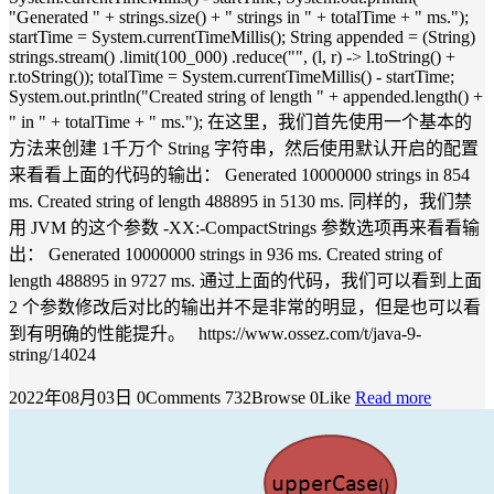
"Generated " + strings.size() + " strings in " + totalTime + " ms.");
startTime = System.currentTimeMillis(); String appended = (String)
strings.stream() .limit(100_000) .reduce("", (l, r) -> l.toString() +
r.toString()); totalTime = System.currentTimeMillis() - startTime;
System.out.println("Created string of length " + appended.length() +
" in " + totalTime + " ms."); 在这里，我们首先使用一个基本的
方法来创建 1千万个 String 字符串，然后使用默认开启的配置
来看看上面的代码的输出： Generated 10000000 strings in 854
ms. Created string of length 488895 in 5130 ms. 同样的，我们禁
用 JVM 的这个参数 -XX:-CompactStrings 参数选项再来看看输
出： Generated 10000000 strings in 936 ms. Created string of
length 488895 in 9727 ms. 通过上面的代码，我们可以看到上面
2 个参数修改后对比的输出并不是非常的明显，但是也可以看
到有明确的性能提升。 https://www.ossez.com/t/java-9-
string/14024
2022年08月03日
0Comments
732Browse
0Like
Read more