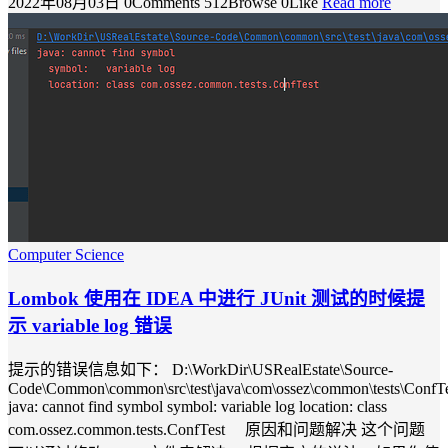
2022年08月03日
0Comments
512Browse
0Like
Read more
Computer Science
Lombok 使用在 IDEA 中进行 JUnit 测试的时候提
示 variable log 错误
提示的错误信息如下： D:\WorkDir\USRealEstate\Source-
Code\Common\common\src\test\java\com\ossez\common\tests\ConfTes
java: cannot find symbol symbol: variable log location: class
com.ossez.common.tests.ConfTest 原因和问题解决 这个问题