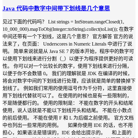
Java 代码中数字中间带下划线是几个意思
见过下面的代码吗？ List strings = IntStream.rangeClosed(1,
10_000_000).mapToObj(Integer::toString).collect(toList()); 在数字
中间还带有一个下划线，这是几个意思？ 官方解答 官方的说
法来了，在页面： Underscores in Numeric Literals 中进行了说
明。 简单来说就是从 Java SE 7 的版本开始，程序中的数字可
以使用下划线来进行分割（_）以便于为程序提供更好的可读
性。 你可以对一个比较长的数字，使用下划线来进行分隔，
以便于你不会数错 0。 我们的理解就是 JDK 在编译的时候，
将会对数字中间的下划线进行处理，应该就是简单的替换掉下
划线了。 例如我们常用的使用逗号作为千分符，这里直接使
用下划线代替就可以了。 在使用的时候也是有一些限制的，
不是随便都行的。 使用的限制是： 不能在数字的开头和结尾
使用，说人话就是不能以下划线开头和结尾。 不能在小数点
的前后使用。 不能在使用 F 和 L 为后缀之前使用。 官方文档
中也列出一些常用的用例。 如果你使用 IDE 的话，也不用
担心，如果语法是错误的，IDE 会给出提示的。 和上面的