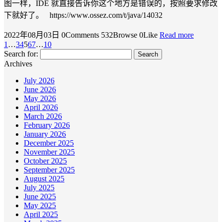
图一样，IDE 就直接告诉你这个地方是错误的，按照要求修改
下就好了。 https://www.ossez.com/t/java/14032
2022年08月03日
0Comments
532Browse
0Like
Read more
1
…
3
4
5
6
7
…
10
Search for:
Archives
July 2026
June 2026
May 2026
April 2026
March 2026
February 2026
January 2026
December 2025
November 2025
October 2025
September 2025
August 2025
July 2025
June 2025
May 2025
April 2025