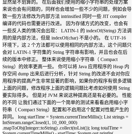
显然是不划算的。 在后面我们使用的缩小字符串的处理方案
来说也会有问题的，同样也会增加一些不少的问题，例如会导
致一些方法修改为内部方法 intrinsified 同时一些 JIT compiler
编译的代码也需要进行改进。 因为存储方式的改变，也会有
一些反人类的情况会出现： LATIN-1 的 indexOf(String) 方法调
用的是内部方法，但是 indexOf(char) 不是小的。 在 UTF-16
环境下，这 2 个方法都可以使用相同的内部方法，这个问题只
会对 LATIN-1 字符集的 String 字符串有影响，并且也会在后
续的版本中修正。 整体来说使用缩小字符串（ Compact
String）的效率更高一些。 你可以将 Java 应用程序的 Heap 内
存空间 dump 出来后进行分析，针对 String 的改进不会对你应
用程序的提高产生非常显著的影响，如果你的程序有很多逻辑
上面的问题，修改程序上面的逻辑问题比考虑如何使用 String
要实际得多。 但是对 JVM 来说这种提高还是有必要的。 性能
的不同 让我们通过下面的一个简单的测试来看看启用缩小字
符串（ Compact String）配置和不启用这个配置对性能产生的
异同。 long startTime = System.currentTimeMillis(); List strings =
IntStream.rangeClosed(1, 10_000_000)
.mapToObj(Integer::toString) .collect(toList()); long totalTime =
System.currentTimeMillis() - startTime; System.out.println(