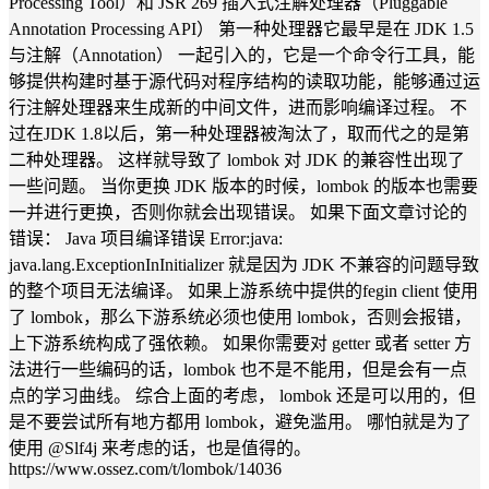
Processing Tool）和 JSR 269 插入式注解处理器（Pluggable
Annotation Processing API） 第一种处理器它最早是在 JDK 1.5
与注解（Annotation） 一起引入的，它是一个命令行工具，能
够提供构建时基于源代码对程序结构的读取功能，能够通过运
行注解处理器来生成新的中间文件，进而影响编译过程。 不
过在JDK 1.8以后，第一种处理器被淘汰了，取而代之的是第
二种处理器。 这样就导致了 lombok 对 JDK 的兼容性出现了
一些问题。 当你更换 JDK 版本的时候，lombok 的版本也需要
一并进行更换，否则你就会出现错误。 如果下面文章讨论的
错误： Java 项目编译错误 Error:java:
java.lang.ExceptionInInitializer 就是因为 JDK 不兼容的问题导致
的整个项目无法编译。 如果上游系统中提供的fegin client 使用
了 lombok，那么下游系统必须也使用 lombok，否则会报错，
上下游系统构成了强依赖。 如果你需要对 getter 或者 setter 方
法进行一些编码的话，lombok 也不是不能用，但是会有一点
点的学习曲线。 综合上面的考虑， lombok 还是可以用的，但
是不要尝试所有地方都用 lombok，避免滥用。 哪怕就是为了
使用 @Slf4j 来考虑的话，也是值得的。
https://www.ossez.com/t/lombok/14036