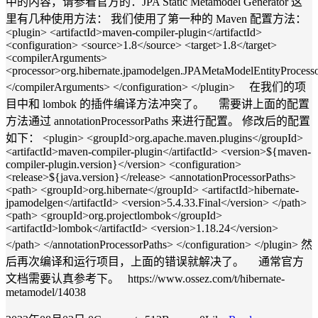
中的内容，请参看官方的：JPA Static Metamodel Generator 这
里有几种使用方法： 我们使用了第一种的 Maven 配置方法：
<plugin> <artifactId>maven-compiler-plugin</artifactId>
<configuration> <source>1.8</source> <target>1.8</target>
<compilerArguments>
<processor>org.hibernate.jpamodelgen.JPAMetaModelEntityProcesso
</compilerArguments> </configuration> </plugin> 在我们的项
目中和 lombok 的插件编译方法冲突了。 需要讲上面的配置
方法通过 annotationProcessorPaths 来进行配置。 修改后的配置
如下： <plugin> <groupId>org.apache.maven.plugins</groupId>
<artifactId>maven-compiler-plugin</artifactId> <version>${maven-
compiler-plugin.version}</version> <configuration>
<release>${java.version}</release> <annotationProcessorPaths>
<path> <groupId>org.hibernate</groupId> <artifactId>hibernate-
jpamodelgen</artifactId> <version>5.4.33.Final</version> </path>
<path> <groupId>org.projectlombok</groupId>
<artifactId>lombok</artifactId> <version>1.18.24</version>
</path> </annotationProcessorPaths> </configuration> </plugin> 然
后再次编译和运行项目，上面的错误就解决了。 通常官方
文档需要认真参考下。 https://www.ossez.com/t/hibernate-
metamodel/14038