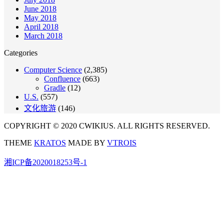
June 2018
May 2018
April 2018
March 2018
Categories
Computer Science
(2,385)
Confluence
(663)
Gradle
(12)
U.S.
(557)
文化旅游
(146)
COPYRIGHT © 2020 CWIKIUS. ALL RIGHTS RESERVED.
THEME
KRATOS
MADE BY
VTROIS
湘ICP备2020018253号-1