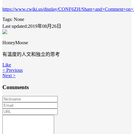
https://www.cwiki.us/display/CONF6ZH/Share+and+Comment+on+F
Tags:
None
Last updated:2019年08月26日
HoneyMoose
有温度的人文和独立的思考
Like
< Previous
Next >
Comments