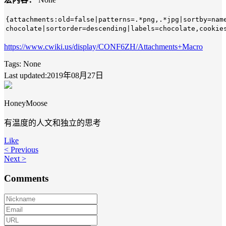
{attachments:old=
false
|patterns=.*png,.*jpg|sortby=nam
chocolate|sortorder=descending|labels=chocolate,cookie
https://www.cwiki.us/display/CONF6ZH/Attachments+Macro
Tags:
None
Last updated:2019年08月27日
HoneyMoose
有温度的人文和独立的思考
Like
< Previous
Next >
Comments