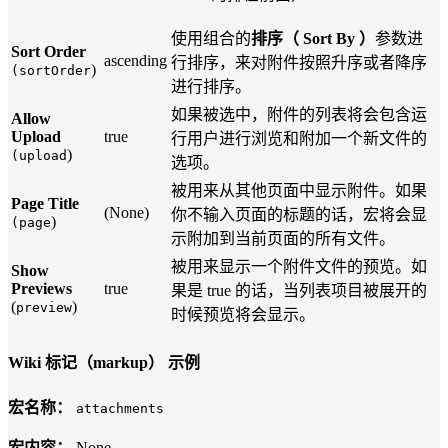
使用组合的
排序（ Sort By ）
参数进
Sort Order
ascending
行排序，来对附件按照升序或者降序
)
(sortOrder
进行排序。
如果被选中，附件的列表将会包含运
Allow
Upload
true
行用户进行浏览和附加一个新文件的
)
(upload
选项。
被用来从其他页面中显示附件。如果
Page Title
(None)
你不输入页面的标题的话，宏将会显
)
(page
示附加到当前页面的所有文件。
被用来显示一个附件文件的预览。如
Show
Previews
true
果是 true 的话，当列表项目被展开的
(
)
preview
时候预览将会显示。
Wiki 标记（markup） 示例
宏名称：
attachments
宏内容：
None