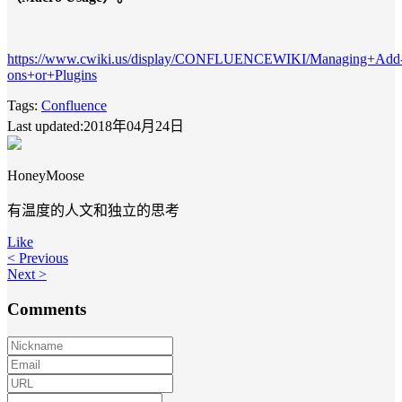
https://www.cwiki.us/display/CONFLUENCEWIKI/Managing+Add
ons+or+Plugins
Tags:
Confluence
Last updated:2018年04月24日
HoneyMoose
有温度的人文和独立的思考
Like
< Previous
Next >
Comments