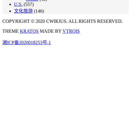
U.S.
(557)
文化旅游
(146)
COPYRIGHT © 2020 CWIKIUS. ALL RIGHTS RESERVED.
THEME
KRATOS
MADE BY
VTROIS
湘ICP备2020018253号-1