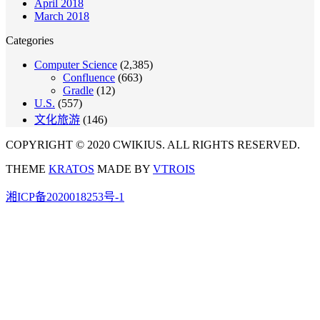
April 2018
March 2018
Categories
Computer Science
(2,385)
Confluence
(663)
Gradle
(12)
U.S.
(557)
文化旅游
(146)
COPYRIGHT © 2020 CWIKIUS. ALL RIGHTS RESERVED.
THEME
KRATOS
MADE BY
VTROIS
湘ICP备2020018253号-1