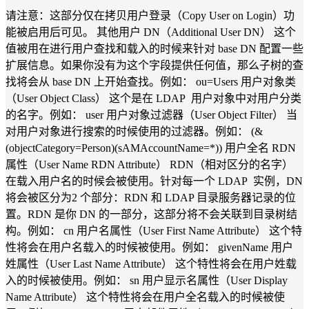
请注意：这部分仅在拷贝用户登录（Copy User on Login）功
能被启用后可见。 其他用户 DN（Additional User DN） 这个
值被用在进行用户查找和载入的时候来针对 base DN 配置一些
扩展信息。如果你没有为这个字段提供任何值，那么子树的查
找将会从 base DN 上开始查找。例如： ou=Users 用户对象类
（User Object Class） 这个是在 LDAP 用户对象中对用户分类
的名字。例如： user 用户对象过滤器（User Object Filter） 当
对用户对象进行搜索的时候使用的过滤器。例如： (&
(objectCategory=Person)(sAMAccountName=*)) 用户全名 RDN
属性（User Name RDN Attribute） RDN（相对区分的名字）
在载入用户名的时候会被使用。针对每一个 LDAP 实例，DN
将会被区分为2 个部分：RDN 和 LDAP 目录服务器记录的位
置。RDN 是你 DN 的一部分，这部分将不会关联到目录树结
构。例如： cn 用户名属性（User First Name Attribute） 这个特
性将会在用户名载入的时候被使用。例如： givenName 用户
姓属性（User Last Name Attribute） 这个特性将会在用户姓载
入的时候被使用。例如： sn 用户显示名属性（User Display
Name Attribute） 这个特性将会在用户全名载入的时候被使