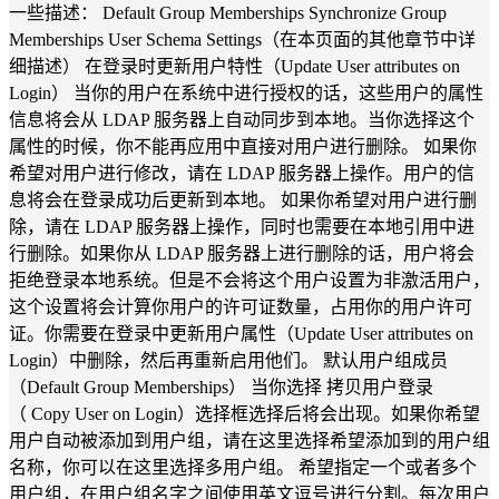
一些描述： Default Group Memberships Synchronize Group
Memberships User Schema Settings（在本页面的其他章节中详
细描述） 在登录时更新用户特性（Update User attributes on
Login） 当你的用户在系统中进行授权的话，这些用户的属性
信息将会从 LDAP 服务器上自动同步到本地。当你选择这个
属性的时候，你不能再应用中直接对用户进行删除。 如果你
希望对用户进行修改，请在 LDAP 服务器上操作。用户的信
息将会在登录成功后更新到本地。 如果你希望对用户进行删
除，请在 LDAP 服务器上操作，同时也需要在本地引用中进
行删除。如果你从 LDAP 服务器上进行删除的话，用户将会
拒绝登录本地系统。但是不会将这个用户设置为非激活用户，
这个设置将会计算你用户的许可证数量，占用你的用户许可
证。你需要在登录中更新用户属性（Update User attributes on
Login）中删除，然后再重新启用他们。 默认用户组成员
（Default Group Memberships） 当你选择 拷贝用户登录
（ Copy User on Login）选择框选择后将会出现。如果你希望
用户自动被添加到用户组，请在这里选择希望添加到的用户组
名称，你可以在这里选择多用户组。 希望指定一个或者多个
用户组，在用户组名字之间使用英文逗号进行分割。每次用户