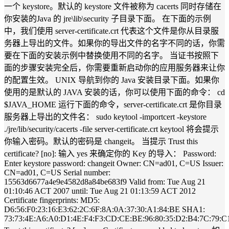
一个 keystore。默认的 keystore 文件被称为 cacerts 同时存储在
你安装的Java 的 jre\lib\security 子目录下面。 在下面的示例
中，我们使用 server-certificate.crt 代表这个文件是你从目录服
务器上导出的文件。如果你的导出文件的名字不同的话，你需
要在下面的安装示例中替换使用不同的名字。 当证书按照下
面的步骤安装完全后，你需要重新启动你的应用服务器来让你
的配置生效。 UNIX 导航到你的 Java 安装目录下面。如果你
使用的是默认的 JAVA 安装的话，你可以使用下面的命令： cd
$JAVA_HOME 运行下面的命令，server-certificate.crt 是你目录
服务器上导出的文件名： sudo keytool -importcert -keystore
./jre/lib/security/cacerts -file server-certificate.crt keytool 将会提示
你输入密码。默认的密码是 changeit。 当提示 Trust this
certificate? [no]: 输入 yes 来确定你的 Key 的导入： Password:
Enter keystore password: changeit Owner: CN=ad01, C=US Issuer:
CN=ad01, C=US Serial number:
15563d6677a4e9e4582d8a84be683f9 Valid from: Tue Aug 21
01:10:46 ACT 2007 until: Tue Aug 21 01:13:59 ACT 2012
Certificate fingerprints: MD5:
D6:56:F0:23:16:E3:62:2C:6F:8A:0A:37:30:A1:84:BE SHA1:
73:73:4E:A6:A0:D1:4E:F4:F3:CD:CE:BE:96:80:35:D2:B4:7C:79:C