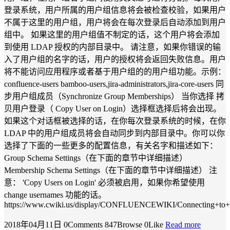
登录系统，用户所属的用户组信息将会被检查校验，如果用户
不属于这里的用户组，用户将会在每次登录后自动添加到用户
组中。 如果这里的用户组值不制定的话，这个用户将会添加
到使用 LDAP 授权的内部目录中。 请注意，如果你错误的输
入了用户组的名字的话，用户的授权将会返回失败信息。用户
将不能访问应用程序或者基于用户组的的用户组功能。示例：
confluence-users bamboo-users,jira-administrators,jira-core-users 同
步用户组成员（Synchronize Group Memberships） 当你选择 拷
贝用户登录（ Copy User on Login）选择框选择后将会出现。
如果这个对话框被选择的话，在你每次登录系统的时候，在你
LDAP 中的用户组成员将会自动同步到内部目录中。你可以你
选择了下面的一些更多的配置信息，有关名字和描述如下：
Group Schema Settings（在下面的章节中详细描述）
Membership Schema Settings（在下面的章节中详细描述） 注
意： 'Copy Users on Login' 必须被启用，如果你希望使用
change usernames 功能的话。
https://www.cwiki.us/display/CONFLUENCEWIKI/Connecting+to+a
2018年04月11日
0Comments
847Browse
0Like
Read more