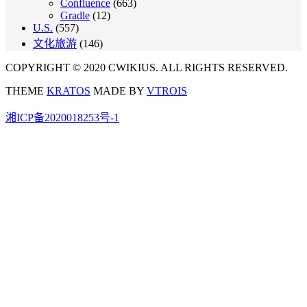
Confluence
(663)
Gradle
(12)
U.S.
(557)
文化旅游
(146)
COPYRIGHT © 2020 CWIKIUS. ALL RIGHTS RESERVED.
THEME
KRATOS
MADE BY
VTROIS
湘ICP备2020018253号-1