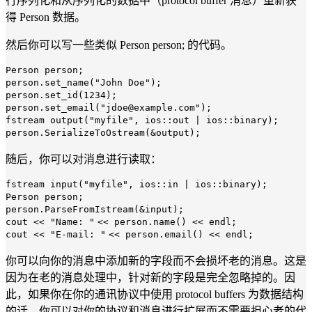
行序列化和从序列化的数据中（protocol buffer 消息）重新获
得 Person 数据。
然后你可以写一些类似 Person person; 的代码。
Person person;
person.set_name(
"John Doe"
);
person.set_id(
1234
);
person.set_email(
"jdoe@example.com"
);
fstream output(
"myfile"
, ios::out | ios::binary);
person.SerializeToOstream(&output);
随后，你可以对消息进行读取：
fstream input(
"myfile"
, ios::in | ios::binary);
Person person;
person.ParseFromIstream(&input);
cout <<
"Name: "
<< person.name() << endl;
cout <<
"E-mail: "
<< person.email() << endl;
你可以向你的消息中添加新的字段而不会损坏老的消息。这是
因为在老的消息处理中，针对新的字段是完全忽略掉的。因
此，如果你在你的通讯协议中使用 protocol buffers 为数据结构
的话，你可以对你的协议和消息进行扩展而不需要担心老的代