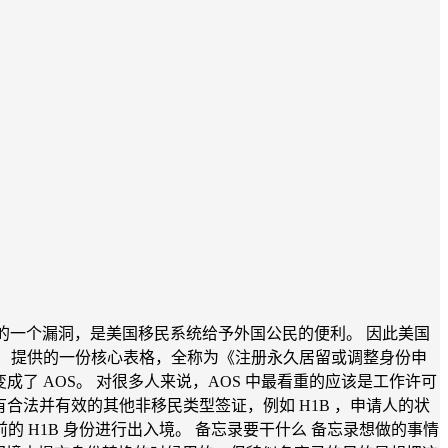
移民系统中的一个漏洞，是美国移民系统给予外国公民的便利。 因此美国
USCIS）提供的一份核心表格，全称为《注册永久居留或调整身份申
后，申请人的状态就会变成了 AOS。 对很多人来说，AOS 中最看重的应该是工作许可
是有合法并有效的其他非移民类型签证，例如 H1B ，申请人的状
当前的 H1B 身份进行出入境。 备忘录要干什么 备忘录想做的事情