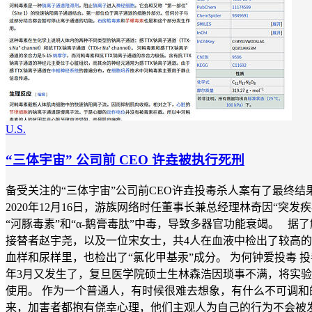
U.S.
“三体宇宙” 公司前 CEO 许垚被执行死刑
备受关注的“三体宇宙”公司前CEO许垚投毒杀人案有了最终结果
2020年12月16日，游族网络时任董事长兼总经理林奇因“突
“河豚毒素”和“α-鹅膏毒肽”中毒，导致多器官功能衰竭。
接替者赵宇尧，以及一位宋女士，共4人在血液中检出了较高的
血样和尿样里，也检出了“氯化甲基汞”成分。 为何钟爱投毒 投毒好
年3月又发生了，复旦医学院硕士生林森浩因琐事不满，将实验室
使用。 作为一个普通人，有时候很难去想象，有什么不可调和
来，加害者都抱有侥幸心理，他们主观人为自己的行为不会被