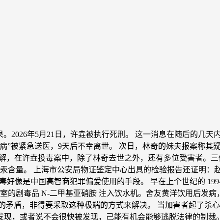
。2026年5月21日，许垚被执行死刑。 这一消息在随后的几天内
发疾病”被紧急送医，9天后不幸离世。 次日，林奇的妹夫报案称其
 据了解，在许垚投毒案中，除了林奇去世之外，还有多位受害者
汞含量。 上海市公安局物证鉴定中心出具的检验报告还证明：赵
像是中国高智商犯罪偏爱使用的手段。 早在上个世纪的 1994 到 
的剧毒品 N-二甲基亚硝胺 注入饮水机。舍友黄洋饮用后发病
的矛盾，非得要采取这种极端的方式来解决。 当加害者起了杀心
发现，或者说不会很快被发现，己能有机会能够逃脱法律的制裁。