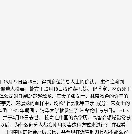
（5月22日至26日）得到多位消息人士的确认。 案件追溯到
疑似遭人投毒，警方于12月18日将许垚抓获。 经鉴定，林奇死于
。三体公司时任副总裁赵骥龙、其妻子张女士，林奇物色的许垚的
宇尧、赵骥龙的血样中，均检出“氯化甲基汞”成分：宋女士的
1995 年期间 ，清华大学就发生了 朱令铊中毒事件。 2013
，并于4月16日去世。 投毒在中国的高学历、高智商领域常常被
以后，为什么部分人都会使用投毒这种方式来进行？ 在我看
 同时中国的社会严厉禁枪，甚至现在连管制刀具都不那么容